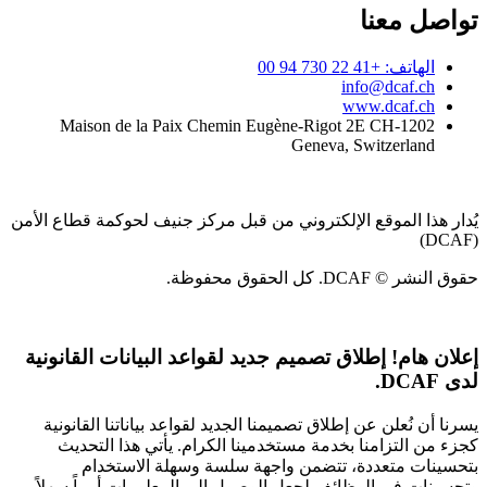
تواصل معنا
الهاتف: +41 22 730 94 00
info@dcaf.ch
www.dcaf.ch
Maison de la Paix Chemin Eugène-Rigot 2E CH-1202
Geneva, Switzerland
يُدار هذا الموقع الإلكتروني من قبل مركز جنيف لحوكمة قطاع الأمن
(DCAF)
حقوق النشر © DCAF. كل الحقوق محفوظة.
إعلان هام!
إطلاق تصميم جديد لقواعد البيانات القانونية
لدى DCAF.
يسرنا أن نُعلن عن إطلاق تصميمنا الجديد لقواعد بياناتنا القانونية
كجزء من التزامنا بخدمة مستخدمينا الكرام. يأتي هذا التحديث
بتحسينات متعددة، تتضمن واجهة سلسة وسهلة الاستخدام
وتحسينات في الوظائف لجعل الوصول إلى المعلومات أمراً سهلاً.