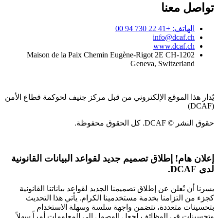
تواصل معنا
الهاتف: +41 22 730 94 00
info@dcaf.ch
www.dcaf.ch
Maison de la Paix Chemin Eugène-Rigot 2E CH-1202
Geneva, Switzerland
يُدار هذا الموقع الإلكتروني من قبل مركز جنيف لحوكمة قطاع الأمن
(DCAF)
حقوق النشر © DCAF. كل الحقوق محفوظة.
إعلان هام!
إطلاق تصميم جديد لقواعد البيانات القانونية
لدى DCAF.
يسرنا أن نُعلن عن إطلاق تصميمنا الجديد لقواعد بياناتنا القانونية
كجزء من التزامنا بخدمة مستخدمينا الكرام. يأتي هذا التحديث
بتحسينات متعددة، تتضمن واجهة سلسة وسهلة الاستخدام
وتحسينات في الوظائف لجعل الوصول إلى المعلومات أمراً سهلاً.