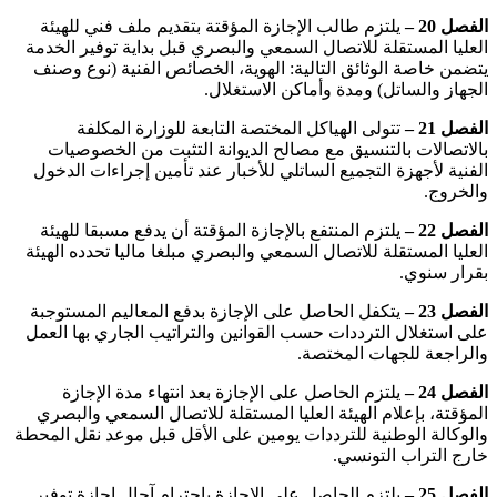
الفصل 20 –
يلتزم طالب الإجازة المؤقتة بتقديم ملف فني للهيئة
العليا المستقلة للاتصال السمعي والبصري قبل بداية توفير الخدمة
يتضمن خاصة الوثائق التالية: الهوية، الخصائص الفنية (نوع وصنف
الجهاز والساتل) ومدة وأماكن الاستغلال.
الفصل 21 –
تتولى الهياكل المختصة التابعة للوزارة المكلفة
بالاتصالات بالتنسيق مع مصالح الديوانة التثبت من الخصوصيات
الفنية لأجهزة التجميع الساتلي للأخبار عند تأمين إجراءات الدخول
والخروج.
الفصل 22 –
يلتزم المنتفع بالإجازة المؤقتة أن يدفع مسبقا للهيئة
العليا المستقلة للاتصال السمعي والبصري مبلغا ماليا تحدده الهيئة
بقرار سنوي.
الفصل 23 –
يتكفل الحاصل على الإجازة بدفع المعاليم المستوجبة
على استغلال الترددات حسب القوانين والتراتيب الجاري بها العمل
والراجعة للجهات المختصة.
الفصل 24 –
يلتزم الحاصل على الإجازة بعد انتهاء مدة الإجازة
المؤقتة، بإعلام الهيئة العليا المستقلة للاتصال السمعي والبصري
والوكالة الوطنية للترددات يومين على الأقل قبل موعد نقل المحطة
خارج التراب التونسي.
الفصل 25 –
يلتزم الحاصل على الإجازة باحترام آجال إجازة توفير