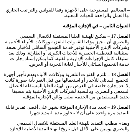
– المعاليم المستوجبة على الأجهزة وفقا للقوانين والتراتيب الجاري
بها العمل والراجعة للجهات المعنية.
العنوان الثامن – في الإجازة المؤقتة
الفصل 17 –
يمكـنُ للهيئـة العليا المستقلة للاتصال السمعي
والبصري أن تـجيز مؤقتا للقنـوات التلفزية ووكالات الأنبـاء الأجنبيـة
وشركات الإنتاج الأجنبية توفير خدمة التجميع الساتلي للأخبار بصفة
استثنائية للتغطيـة الحصرية للأحداث الكبرى أو الطارئة. وذلك بعد
استيفاء كامل الإجراءات الإدارية والفنية. كما يمكن إسناد إجازات
خدمة التجميع الساتلي للأخبار لغاية التجربة أو العرض.
الفصل 18 –
تلتزم القنوات التلفزية ووكالات الأنباء بعدم تأجير أجهزة
التجميع الساتلي للأخبار أو استعمالها من قبل الغير بأية صورة كانت
إلا بعد إجازة خاصة في الغرض من الهيئة العليا المستقلة للاتصال
السمعي والبصري. وبالنسبة لشركات الإنتاج الأجنبية يتم مسبقا
تحديد المستفيدين من الخدمة صلب وثائق الإجازة المؤقتة.
الفصل 19 –
تحدد مدة الإجازة المؤقتة بشهر على أقصى تقدير قابلة
للتمديد مرة واحدة على أن لا تتجاوز مدة التمديد شهرا.
ويقدم مطلب التمديد للهيئة العليا المستقلة للاتصال السمعي
والبصري يومين على الأقل قبل تاريخ انتهاء المدة الأصلية للإجازة.