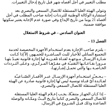
مطلب التغيير في أجل أقصاه شهر قبل تاريخ إدخال التغييرات.
وتتولى الهيئة العليا المستقلة للاتصال السمعي والبصري بعد
استشارة الوكالة الوطنية للترددات إجابة صاحب المطلب في أجل
أقصاه 21 يوما من تاريخ الإيداع وفي صورة عدم الإجابة يعتبر سكوتها
موافقة ضمنية.
العنوان السادس – في شروط الاستغلال
الفصل 13 –
– يلتزم صاحب الإجازة بعدم استخـدام الأجهزة المخصصة لخدمة
التجميع الساتلي للأخبار للبث المبـاشـرة للجمـهور، إلاّ إذا كـانت
شـارة الإرسـال مـوجهـة لقنـاة تلفـزيـة لها إجازة قانونية تعيـدُ بثهـا
مـرورا بقـاعـاتـها التقنيـّة في مقـرّهـا المـركـزي، وعـلى التـرددات
الخـاصـة بـها والتي تحمـل إشـارتهـا،
– يـحـجـّر استخـدام أجهزة الإرسـال عبـر الأقمـار الصّنـاعيـّة
لفـائـدة أيّ قنـاة تونسية ليس لها إجازة قانونية صادرة عن الهيئة
العليا المستقلة للاتصال السمعي والبصري،
– إذا كـان الجهـاز متنقـّلا، يجـب إعـلام الهيئة العليا المستقلة
للاتصال السمعي والبصري كتابيا بتاريخ البـثّ ومكـانه والوصلة
الصاعدة وذلك قبـل الشـروع في الإرسال،