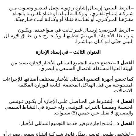
– الربط البيـني: إرسـال إشارة راديوية تحمل فيـديـو وصـوت مـن
شـركـة إنـتـاج تلفـزي، أو وكـالـة أنبـاء، أو قنـاة تلفـزيـة باتجـاه
مقـرّهـا المـركـزي، أو لفـائـدة قنـاة أو وكـالـة أنبـاء خـارجيـّة.
– الربط العـرضي: إرسـال غيـر ثـابت في مـواعيـده، ويكـون
مـرتبـطا بالأحـداث التي تتمّ تغطيتهـا، ولا يخـرج عـن نطـاق الإرسال
البيني حتـّى لـو كـان مبـاشـرا.
العنوان الثالث – في إسناد الإجازة
الفصل 3 –
تخضع خدمة التجميع الساتلي للأخبار لإجازة تسند من
الهيئة العليا المستقلة للاتصال السمعي والبصري.
كما تخضع أجهزة التجميع الساتلي للأخبار بمختلف أصنافها للإجراءات
المستوجبة من قبل الهياكل المختصة التابعة للوزارة المكلفة
بالاتصالات.
الفصل 4 –
يُشتـرط في الحـاصـل علـى الإجازة أن يكـون تـونسي
الجنسية ومقيمـا بالتـراب التـونسي وله خبـرة في النشاط السمعي
والبصـري لا تقـل عـن خمس (5) سنـوات.
الفصل 5 –
تُمنـح إجازة توفير خدمة التجميع الساتلي للأخبار:
– لشخص طبيعي تونسي يمثّل قانونا شـركـة إنـتـاج سمعي بصري أو