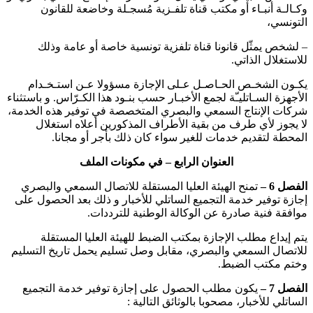
وكـالـة أنبـاء أو مكتب قناة تلفـزية مُسجـلة وخاضعة للقانون
التونسي،
– لشخص يمثّل قانونا قناة تلفزية تونسية خاصة أو عامة وذلك
للاستغلال الذاتي.
يكـون الشخـص الحـاصـل عـلى الإجازة مسؤولا عـن استـخـدام
الأجهزة السـاتليـّة لجمع الأخبـار حسب بنـود هذا الكـرّاس. و باستثناء
شركات الإنتاج السمعي والبصري المتخصصة في توفير هذه الخدمة،
لا يجوز لأي طرف من بقية الأطراف المذكورين أعلاه استغلال
المحطة لتقديم خدمات للغير سواء كان ذلك بأجر أو مجانا.
العنوان الرابع – في مكونات الملف
الفصل 6 –
تمنح الهيئة العليا المستقلة للاتصال السمعي والبصري
إجازة توفير خدمة التجميع الساتلي للأخبار و ذلك بعد الحصول على
موافقة فنية صادرة عن الوكالة الوطنية للترددات.
يتم إيداع مطلب الإجازة بمكتب الضبط للهيئة العليا المستقلة
للاتصال السمعي والبصري، مقابل وصل تسليم يحمل تاريخ التسليم
وختم مكتب الضبط.
الفصل 7
–
يكون مطلب الحصول على إجازة توفير خدمة التجميع
الساتلي للأخبار، مصحوبا بالوثائق التالية :