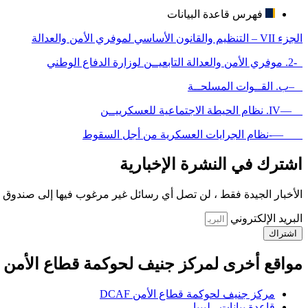
فهرس قاعدة البيانات
الجزء VII – التنظيم والقانون الأساسي لموفري الأمن والعدالة
-2. موفري الأمن والعدالة التابعيــن لوزارة الدفاع الوطني
–ب. القــوات المسلحــة
—IV. نظام الحيطة الاجتماعية للعسكرييــن
—-نظام الجرايات العسكرية من أجل السقوط
اشترك في النشرة الإخبارية
الأخبار الجيدة فقط ، لن تصل أي رسائل غير مرغوب فيها إلى صندوق ا
البريد الإلكتروني
اشتراك
مواقع أخرى لمركز جنيف لحوكمة قطاع الأمن
مركز جنيف لحوكمة قطاع الأمن DCAF
قاعدة بيانات - ليبيا