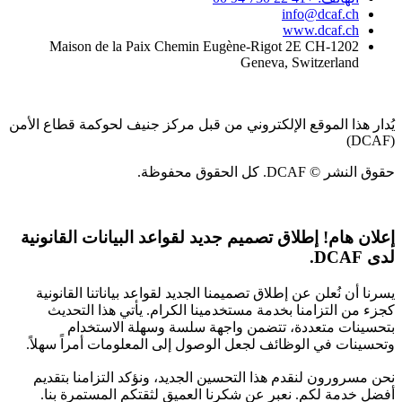
info@dcaf.ch
www.dcaf.ch
Maison de la Paix Chemin Eugène-Rigot 2E CH-1202
Geneva, Switzerland
يُدار هذا الموقع الإلكتروني من قبل مركز جنيف لحوكمة قطاع الأمن
(DCAF)
حقوق النشر © DCAF. كل الحقوق محفوظة.
إعلان هام!
إطلاق تصميم جديد لقواعد البيانات القانونية
لدى DCAF.
يسرنا أن نُعلن عن إطلاق تصميمنا الجديد لقواعد بياناتنا القانونية
كجزء من التزامنا بخدمة مستخدمينا الكرام. يأتي هذا التحديث
بتحسينات متعددة، تتضمن واجهة سلسة وسهلة الاستخدام
وتحسينات في الوظائف لجعل الوصول إلى المعلومات أمراً سهلاً.
نحن مسرورون لنقدم هذا التحسين الجديد، ونؤكد التزامنا بتقديم
أفضل خدمة لكم. نعبر عن شكرنا العميق لثقتكم المستمرة بنا.