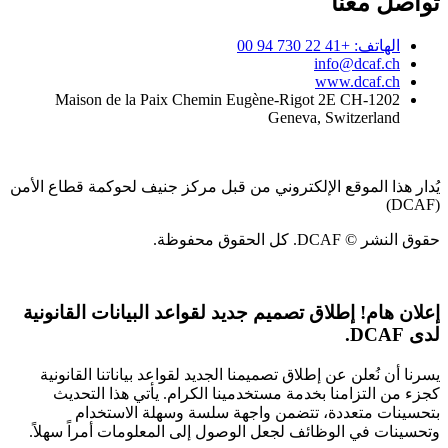
تواصل معنا
الهاتف: +41 22 730 94 00
info@dcaf.ch
www.dcaf.ch
Maison de la Paix Chemin Eugène-Rigot 2E CH-1202
Geneva, Switzerland
يُدار هذا الموقع الإلكتروني من قبل مركز جنيف لحوكمة قطاع الأمن
(DCAF)
حقوق النشر © DCAF. كل الحقوق محفوظة.
إعلان هام!
إطلاق تصميم جديد لقواعد البيانات القانونية
لدى DCAF.
يسرنا أن نُعلن عن إطلاق تصميمنا الجديد لقواعد بياناتنا القانونية
كجزء من التزامنا بخدمة مستخدمينا الكرام. يأتي هذا التحديث
بتحسينات متعددة، تتضمن واجهة سلسة وسهلة الاستخدام
وتحسينات في الوظائف لجعل الوصول إلى المعلومات أمراً سهلاً.