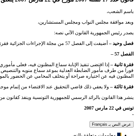
باسم الشعب،
وبعد موافقة مجلس النواب ومجلس المستشارين،
يصدر رئيس الجمهورية القانون الآتي نصه:
فصل وحيد –
أضيفت إلى الفصل 57 من مجلة الإجراءات الجزائية فقرتان فيما يلي نصهما تدرجان مباشرة بعد الفقرة الأولى.
الفصل 57 –
فقرة ثانية –
إذا اقتضى تنفيذ الإنابة سماع المظنون فيه، فعلى مأموري
فورا من طرف مأمور الضابطة العدلية بموعد سماع منوبه والتنصيص على
المظنون فيه عن اختياره صراحة أو يتخلف المحامي عن الحضور بالمو
فقرة ثالثة –
ولا يعفي ذلك قاضي التحقيق عند الاقتضاء من إتمام موجبات الفصل 69 من هذه المجلة إن لم يسب
ينشر هذا القانون بالرائد الرسمي للجمهورية التونسية وينفذ كقانون من 
تونس في 22 مارس 2007
.
عرض النص بـ Français
معلومات متعلقة بالنص