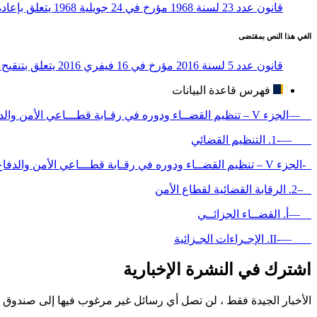
قانون عدد 23 لسنة 1968 مؤرخ في 24 جويلية 1968 يتعلق بإعادة تنظيم قانون المرافعات الجنائي: مجلة الإجراءات الجزائية
الغي هذا النص بمقتضى
قانون عدد 5 لسنة 2016 مؤرخ في 16 فيفري 2016 يتعلق بتنقيح وإتمام بعض أحكام مجلة الإجراءات الجزائية
فهرس قاعدة البيانات
—الجزء V – تنظيم القضــاء ودوره في رقـابة قطـــاعي الأمن والدفاع
—-1. التنظيم القضائي
-الجزء V – تنظيم القضــاء ودوره في رقـابة قطـــاعي الأمن والدفاع
–2. الرقابة القضائية لقطاع الأمن
—أ. القضــاء الجزائــي
—-II. الإجـراءات الجـزائية
اشترك في النشرة الإخبارية
الأخبار الجيدة فقط ، لن تصل أي رسائل غير مرغوب فيها إلى صندوق ا