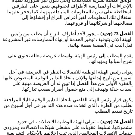
الوثائق المخلة بسرية المعاملات والتي تكون غير ضرورية للقيام
بالإجراءات أو لممارسة الأطراف لحقوقهم. يتعين على الطرفين
المحافظة على سرية المعلومات المتبادلة بينهما، كما يحجر عليهما
استغلال تلك المعلومات لغير أغراض النزاع أو إفشاؤها إلى
مصالحهما أو شركائهما أو فروعهما.
الفصل 73 (جديد) –
يجوز لأحد أطراف النزاع أن يطلب من رئيس
الهيئة الإذن بتوقيف توفير الخدمة أو إنهاء الممارسات غير المشروعة
قبل البت في القضية بصفة نهائية.
يقدم المطلب إلى رئيس الهيئة بواسطة عريضة معللة تحتوي على
شرح أسبابها ومؤيداتها.
يتولى رئيس الهيئة الوطنية للاتصالات النظر في العريضة في أجل
أسبوع من تاريخ إيداعها والإذن باتخاذ التدابير الوقتية المنصوص عليها
بالفقرة الأولى من هذا الفصل إذا تبين له أن العريضة مبنية على
أسباب جديّة وتهدف إلى منع حصول أضرار يصعب تداركها.
يكون قرار رئيس الهيئة القاضي باتخاذ التدابير الوقتية قابلا للمراجعة
بطلب من الطرف الذي اتخذت ضده هذه التدابير في أجل أسبوع من
تاريخ تقديم المطلب.
الفصل 74 (جديد) –
تتولى الهيئة الوطنية للاتصالات، في حدود
مشمولاتها، تسليط عقوبات على مشغلي شبكات الاتصالات ومزودي
خدمات الاتصالات المخالفين الذين ثبت إخلالهم بالأحكام التشريعية