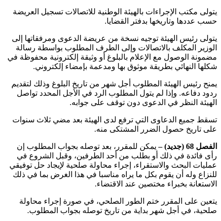
يتولى مكتب الإجراءات بالهيئة الوطنية للاتصالات تسجيل العريضة
حسب عددها وتاريخها بدفتر القضايا.
يتولى رئيس الهيئة توجيه نسخة من عريضة الدعوى ومرفقاتها إلى
الوزير المكلف بالاتصالات وإلى الطرف المطلوب بواسطة رسالة
مضمونة الوصول مع الإعلام بالبلوغ أو وثيقة إلكترونية محفوظة في
شكلها النهائي بطريقة موثوق بها ومدعمة بإمضاء إلكتروني.
يمنح رئيس الهيئة المطلوب أجل شهر من تاريخ البلوغ وذلك لتقديم
ردود دفاعه. وإذا لم يتول المطلوب الرد في الأجل المحدد تواصل
الهيئة النظر في الدعوى دون توقف على جوابه.
تسقط جميع الدعاوى التي ترفع لدى الهيئة بعد مضي ثلاث سنوات
على تاريخ حصول الضرر المشتكى منه.
الفصل 68 (جديد) –
يمكن للمقرر، بعد توصله بجواب المطلوب إن
رأى فائدة في ذلك أو بطلب من أحد الطرفين، وقبل الشروع في
عمليات البحث والاستقراء، إجراء محاولة صلحية لإيجاد حل توفيقي
للنزاع وله أن يقوم بكل ما يراه مناسبا في هذا الغرض بما في ذلك
الاستعانة بخبراء مختصين عند الاقتضاء.
يتعين على المقرر ختم الطور الصلحي، في صورة إجراء محاولة
صلحية، في أجل شهر بداية من تاريخ توصله بجواب المطلوب.