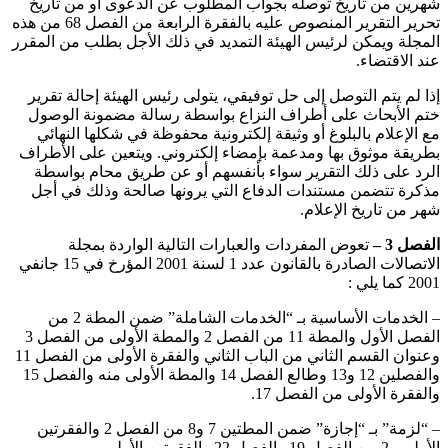
شهرين من تاريخ توصله بجواب المطلوب عن الدعوى أو من تاريخ
تحرير التقرير المنصوص عليه بالفقرة الرابعة من الفصل 68 من هذه
المجلة ويمكن لرئيس الهيئة التمديد في ذلك الأجل بطلب من المقرر
عند الاقتضاء.
إذا لم يتم التوصل إلى حل توفيقي، يتولى رئيس الهيئة إحالة تقرير
ختم الأبحاث على أطراف النزاع بواسطة رسالة مضمونة الوصول
مع الإعلام بالبلوغ أو وثيقة إلكترونية محفوظة في شكلها النهائي
بطريقة موثوق بها ومدعمة بإمضاء إلكتروني. ويتعين على الأطراف
الرد على ذلك التقرير سواء بأنفسهم أو عن طريق محام بواسطة
مذكرة تتضمن مستندات الدفاع التي يرونها صالحة وذلك في أجل
شهر من تاريخ الإعلام.
الفصل 3 –
تعوض المفردات والعبارات التالية الواردة بمجلة
الاتصالات الصادرة بالقانون عدد 1 لسنة 2001 المؤرخ في 15 جانفي
2001 كما يلي :
– الخدمات الأساسية بـ “الخدمات الشاملة” ضمن المطة 2 من
الفصل الأول والمطة 11 من الفصل 2 والمطة الأولى من الفصل 3
وعنوان القسم الثاني من الباب الثاني والفقرة الأولى من الفصل 11
والفصلين 12 و13 وطالع الفصل 14 والمطة الأولى منه والفصل 15
والفقرة الأولى من الفصل 17.
– “لزمة” بـ “إجازة” ضمن المطتين 7 و8 من الفصل 2 والفقرتين
الأولى و2 من الفصل 19 والفصل 22 والفقرتين الأولى