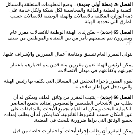
الفصل 26 (مطة أولى جديدة) –
وضع المعلومات المتعلقة بالمسائل
التقنية والعملية والمالية والمحاسبية لكل شبكة ولكل خدمة على
ذمة الوزارة المكلفة بالاتصالات والهيئة الوطنية للاتصالات حسب
الطرق التي تحددها الهيئة.
الفصل 65 (جديد) –
يعيّن لدى الهيئة الوطنية للاتصالات مقرر عام
ومقررون تتم تسميتهم بأمر من بين القضاة والموظفين من صنف
“أ”.
يتولى المقرر العام تنسيق ومتابعة أعمال المقررين والإشراف عليها.
يمكن لرئيس الهيئة تعيين مقررين متعاقدين يتم اختيارهم باعتبار
تجربتهم وكفاءتهم في ميدان الاتصالات.
يقوم المقرر بإجراء التحقيق في المسائل التي يكلفه بها رئيس الهيئة
والتي تدخل في إطار صلاحياته.
الفصل 66 (جديد) –
يتثبت المقرر من وثائق الملف ويمكن له أن
يطلب من الأشخاص الطبيعيين والمعنويين إمداده بجميع العناصر
التكميلية للبحث ويمكن له القيام بجميع الأبحاث والتدقيقات على
عين المكان حسب الشروط القانونية. كما يمكن له أن يطلب إمداده
بجميع الوثائق التي يراها ضرورية للبحث في القضية.
يمكن للمقرر أن يطلب إجراء أبحاث أو اختبارات خاصة من قبل