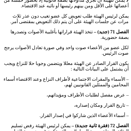
لا يمكن للهيئة أن تجري مداولاتها بصفة قانونية إلا بحضور خمسة من
أعضائها على الأقل ومن بينهم رئيسها أو نائبه عند الاقتضاء.
يمكن لرئيس الهيئة طلب تعويض كل عضو تغيب دون عذر ثلاث
مرات عن جلسات الهيئة على أن يتم ذلك التعويض بمقتضى أمر.
الفصل 71 (جديد) –
تتخذ الهيئة قراراتها بأغلبية الأصوات وتصدرها
بصفة حضورية.
لكل عضو من الأعضاء صوت واحد وفي صورة تعادل الأصوات يرجح
صوت الرئيس.
يكون القرار الصادر عن الهيئة معللا ويتضمن وجوبا حلا للنزاع ويجب
أن يشتمل على البيانات التالية :
– الأسماء والمقرات الاجتماعية لأطراف النزاع وعند الاقتضاء أسماء
المحامين والممثلين القانونيين لهم،
– عرض مفصل لطلبات الأطراف ومؤيداتهم،
– تاريخ القرار ومكان إصداره،
– أسماء الأعضاء الذين شاركوا في إصدار القرار.
الفصل 72 (فقرة ثانية جديدة) –
يمكن لرئيس الهيئة رفض تسليم