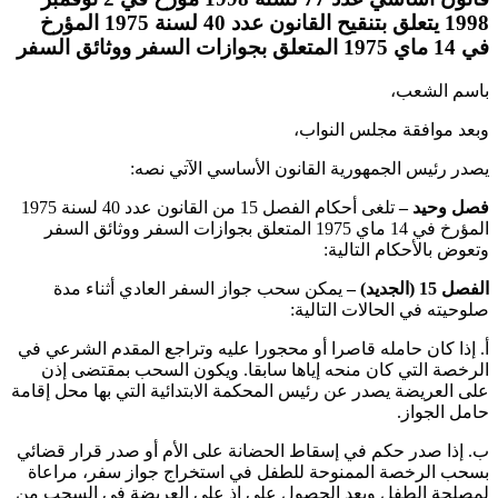
1998 يتعلق بتنقيح القانون عدد 40 لسنة 1975 المؤرخ
في 14 ماي 1975 المتعلق بجوازات السفر ووثائق السفر
باسم الشعب،
وبعد موافقة مجلس النواب،
يصدر رئيس الجمهورية القانون الأساسي الآتي نصه:
فصل وحيد –
تلغى أحكام الفصل 15 من القانون عدد 40 لسنة 1975
المؤرخ في 14 ماي 1975 المتعلق بجوازات السفر ووثائق السفر
وتعوض بالأحكام التالية:
الفصل 15 (الجديد) –
يمكن سحب جواز السفر العادي أثناء مدة
صلوحيته في الحالات التالية:
‌أ. إذا كان حامله قاصرا أو محجورا عليه وتراجع المقدم الشرعي في
الرخصة التي كان منحه إياها سابقا. ويكون السحب بمقتضى إذن
على العريضة يصدر عن رئيس المحكمة الابتدائية التي بها محل إقامة
حامل الجواز.
‌ب. إذا صدر حكم في إسقاط الحضانة على الأم أو صدر قرار قضائي
بسحب الرخصة الممنوحة للطفل في استخراج جواز سفر، مراعاة
لمصلحة الطفل وبعد الحصول على إذ على العريضة في السحب من