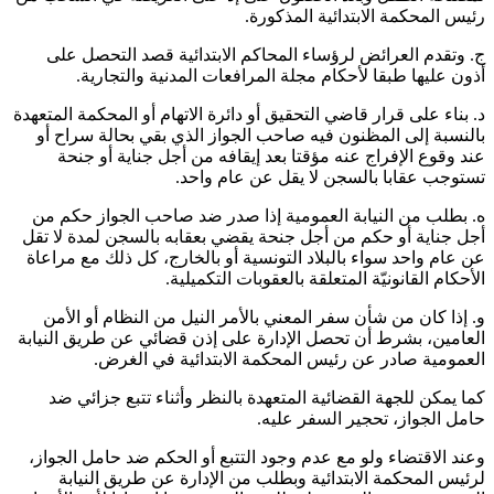
رئيس المحكمة الابتدائية المذكورة.
‌ج. وتقدم العرائض لرؤساء المحاكم الابتدائية قصد التحصل على
أذون عليها طبقا لأحكام مجلة المرافعات المدنية والتجارية.
‌د. بناء على قرار قاضي التحقيق أو دائرة الاتهام أو المحكمة المتعهدة
بالنسبة إلى المظنون فيه صاحب الجواز الذي بقي بحالة سراح أو
عند وقوع الإفراج عنه مؤقتا بعد إيقافه من أجل جناية أو جنحة
تستوجب عقابا بالسجن لا يقل عن عام واحد.
‌ه. بطلب من النيابة العمومية إذا صدر ضد صاحب الجواز حكم من
أجل جناية أو حكم من أجل جنحة يقضي بعقابه بالسجن لمدة لا تقل
عن عام واحد سواء بالبلاد التونسية أو بالخارج، كل ذلك مع مراعاة
الأحكام القانونيّة المتعلقة بالعقوبات التكميلية.
‌و. إذا كان من شأن سفر المعني بالأمر النيل من النظام أو الأمن
العامين، بشرط أن تحصل الإدارة على إذن قضائي عن طريق النيابة
العمومية صادر عن رئيس المحكمة الابتدائية في الغرض.
كما يمكن للجهة القضائية المتعهدة بالنظر وأثناء تتبع جزائي ضد
حامل الجواز، تحجير السفر عليه.
وعند الاقتضاء ولو مع عدم وجود التتبع أو الحكم ضد حامل الجواز،
لرئيس المحكمة الابتدائية وبطلب من الإدارة عن طريق النيابة