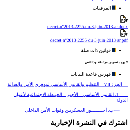
المرفقات
decret-n°2013-2255-du-3-juin-2013-ar.docx
decret-n°2013-2255-du-3-juin-2013-ar.pdf
قوانين ذات صلة
لا يوجد نصوص مرتبطة بهذا النص
فهرس قاعدة البيانات
–الجزء VII – التنظيم والقانون الأساسي لموفري الأمن والعدالة
—1. القانون الأساسي – الأجور – الحيـطة الاجتماعية لأعوان
الدولة
—-ب. أجــــــــور العسكريين وقوات الأمن الداخلي
اشترك في النشرة الإخبارية