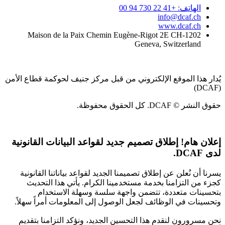
الهاتف: +41 22 730 94 00
info@dcaf.ch
www.dcaf.ch
Maison de la Paix Chemin Eugène-Rigot 2E CH-1202
Geneva, Switzerland
يُدار هذا الموقع الإلكتروني من قبل مركز جنيف لحوكمة قطاع الأمن
(DCAF)
حقوق النشر © DCAF. كل الحقوق محفوظة.
إعلان هام!
إطلاق تصميم جديد لقواعد البيانات القانونية
لدى DCAF.
يسرنا أن نُعلن عن إطلاق تصميمنا الجديد لقواعد بياناتنا القانونية
كجزء من التزامنا بخدمة مستخدمينا الكرام. يأتي هذا التحديث
بتحسينات متعددة، تتضمن واجهة سلسة وسهلة الاستخدام
وتحسينات في الوظائف لجعل الوصول إلى المعلومات أمراً سهلاً.
نحن مسرورون لنقدم هذا التحسين الجديد، ونؤكد التزامنا بتقديم