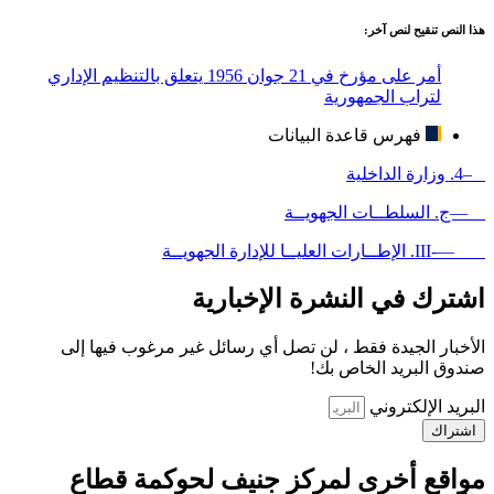
هذا النص تنقيح لنص آخر:
أمر على مؤرخ في 21 جوان 1956 يتعلق بالتنظيم الإداري
لتراب الجمهورية
فهرس قاعدة البيانات
–4. وزارة الداخلية
—ج. السلطــات الجهويــة
—-III. الإطــارات العليــا للإدارة الجهويــة
اشترك في النشرة الإخبارية
الأخبار الجيدة فقط ، لن تصل أي رسائل غير مرغوب فيها إلى
صندوق البريد الخاص بك!
البريد الإلكتروني
اشتراك
مواقع أخرى لمركز جنيف لحوكمة قطاع