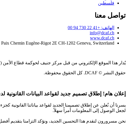
فلسطين
تواصل معنا
الهاتف: +41 22 730 94 00
info@dcaf.ch
www.dcaf.ch
a Paix Chemin Eugène-Rigot 2E CH-1202 Geneva, Switzerland
يُدار هذا الموقع الإلكتروني من قبل مركز جنيف لحوكمة قطاع الأمن (DCAF)
حقوق النشر © DCAF. كل الحقوق محفوظة.
إعلان هام!
إطلاق تصميم جديد لقواعد البيانات القانونية لدى CAF
يسرنا أن نُعلن عن إطلاق تصميمنا الجديد لقواعد بياناتنا القانونية 
لجعل الوصول إلى المعلومات أمراً سهلاً.
نحن مسرورون لنقدم هذا التحسين الجديد، ونؤكد التزامنا بتقديم أفضل