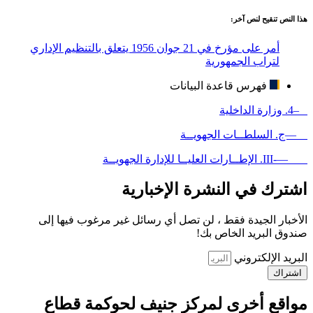
هذا النص تنقيح لنص آخر:
أمر على مؤرخ في 21 جوان 1956 يتعلق بالتنظيم الإداري
لتراب الجمهورية
فهرس قاعدة البيانات
–4. وزارة الداخلية
—ج. السلطــات الجهويــة
—-III. الإطــارات العليــا للإدارة الجهويــة
اشترك في النشرة الإخبارية
الأخبار الجيدة فقط ، لن تصل أي رسائل غير مرغوب فيها إلى
صندوق البريد الخاص بك!
البريد الإلكتروني
اشتراك
مواقع أخرى لمركز جنيف لحوكمة قطاع