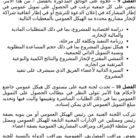
الفصل 9 –
علاوة على الوثائق المذكورة بالفصل 7 من هذا الأمر،
يتعين على كل جمعية ترغب في الحصول على تمويل عمومي في
إطار المشاركة في إعلان الدعوة للترشح أو في إطار اتفاقية شراكة
لإنجاز مشاريع محددة مد الهيكل العمومي بالمعطيات التالية
:
دراسة اقتصادية للمشروع، بما في ذلك المتطلبات المادية
والمالية لإنجازه،
رزنامة التنفيذ وتكلفة كل مرحلة،
هيكل تمويل المشروع بما في ذلك حجم المساعدة المطلوبة
ونسبة التمويل الذاتي للجمعية،
التمشي المقترح لإنجاز المشروع والنتائج الكمية والنوعية
المرتقبة من انجازه،
السيرة الذاتية لأعضاء الفريق الذي سيشرف على تنفيذ
المشروع
.
الفصل 10 –
تحدث لجنة فنية على مستوى كل هيكل عمومي خاضع
لأحكام هذا الأمر تتولى النظر في مطالب الحصول على التمويل
العمومي بما في ذلك الطلبات المباشرة وتقييمها والبت فيها وتحديد
مبلغ التمويل العمومي الذي يمكن إسناده
.
تتركب اللجنة الفنية من رئيس الهيكل العمومي أو من ينوبه بصفة
رئيس وممثلين عن الإدارات المعنية التابعة للهيكل العمومي وممثل
عن سلطة الإشراف ومراقب المصاريف العمومية بصفة أعضاء
.
يعوض مراقب المصاريف العمومية بمراقب الدولة بالنسبة للجنة