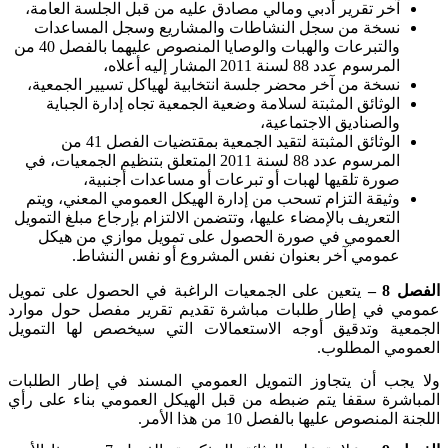
آخر تقرير أدبي ومالي مصادق عليه من قبل الجلسة العامة،
نسخة من سجل النشاطات والمشاريع وسجل المساعدات
والتبرعات والهبات والوصايا المنصوص عليهما بالفصل 40 من
المرسوم عدد 88 لسنة 2011 المشار إليه أعلاه،
نسخة من آخر محضر جلسة انتخابية لهياكل تسيير الجمعية،
الوثائق المثبتة لسلامة وضعية الجمعية تجاه إدارة الجباية
والصناديق الاجتماعية،
الوثائق المثبتة لتقيد الجمعية بمقتضيات الفصل 41 من
المرسوم عدد 88 لسنة 2011 المتعلق بتنظيم الجمعيات، في
صورة تلقيها لهبات أو تبرعات أو مساعدات أجنبية،
وثيقة التزام تسحب من إدارة الهيكل العمومي المعني، ويتم
التعريف بالإمضاء عليها، وتتضمن الالتزام بإرجاع مبلغ التمويل
العمومي في صورة الحصول على تمويل موازي من هيكل
عمومي آخر بعنوان نفس المشروع أو نفس النشاط
.
الفصل 8 –
يتعين على الجمعيات الراغبة في الحصول على تمويل
عمومي في إطار طلبات مباشرة تقديم تقرير مفصل حول موارد
الجمعية وتدقيق أوجه الاستعمالات التي سيخصص لها التمويل
العمومي المطلوب
.
ولا يجب أن يتجاوز التمويل العمومي المسند في إطار الطلبات
المباشرة سقفا يتم ضبطه من قبل الهيكل العمومي بناء على رأي
اللجنة المنصوص عليها بالفصل 10 من هذا الأمر
.