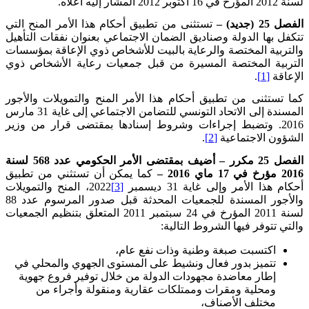
لسنة 2012 المؤرخ في 16 أكتوبر 2012 المشار إليه أعلاه
.
الفصل 25 (جديد) –
تستثنى من تطبيق أحكام هذا الأمر المنح التي
تتكفل بها الدولة وصناديق الضمان الاجتماعي بعنوان نفقات التأهيل
والتربية المختصة والرعاية بالبيت للأشخاص ذوي الإعاقة بمؤسسات
التربية المختصة المسيرة من قبل جمعيات رعاية الأشخاص ذوي
الإعاقة
[1]
.
كما تستثنى من تطبيق أحكام هذا الأمر المنح والتمويلات والأجور
المسندة إلى الاتحاد التونسي للتضامن الاجتماعي إلى غاية 31 مارس
2016
.
وتضبط إجراءات وشروط إسنادها بمقتضى قرار من وزير
الشؤون الاجتماعية
[2]
.
الفصل 25 مكرر – أضيف بمقتضى الأمر الحكومي عدد 568 لسنة
2016 مؤرخ في 17 ماي 2016 –
كما يمكن أن تستثني من تطبيق
أحكام هذا الأمر وإلى غاية 31 ديسمبر
[3]
2022، المنح والتمويلات
والأجور المسندة للجمعيات المحدثة قبل صدور المرسوم عدد 88
لسنة 2011 المؤرخ في 24 سبتمبر 2011 المتعلق بتنظيم الجمعيات
والتي تتوفر فيها الشروط التالية
:
اكتسبت صبغة وطنية وذات نفع عام،
تتميز بدور فعال ونشيط على المستوى الجهوي والمحلي في
إطار معاضدة مجهودات الدولة من خلال توفير فروع جهوية
ومحلية ومقرات وممتلكات عقارية ومنقولة وأجراء من
مختلف الأصناف،