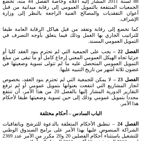
88 لسنة 2011 المشار إليه أعلاه وخاصة الفصل 44 منه، تخضع
الجمعيات المنتفعة بالتمويل العمومي إلى رقابة ميدانية من قبل
أعوان التفقديات والمصالح الفنية الراجعة بالنظر إلى وزارة
الإشراف
.
كما تخضع إلى رقابة وتفقد من قبل هياكل الرقابة العامة طبقا
للتراتيب الجاري بها العمل وذلك فيما يتعلق بأوجه التصرف في
التمويل العمومي المسند
.
الفصل 22 –
يجب على الجمعية التي لم تحترم بنود العقد كليا أو
جزئيا تجاه الهيكل العمومي المعني إرجاع كامل أو ما تبقى من مبلغ
التمويل العمومي المتحصل عليه ما لم تتولى تسوية وضعيتها في
غضون ثلاثة أشهر من تاريخ التنبيه عليها
.
الفصل 23 –
لا يمكن للجمعية التي لم تحترم بنود العقد، بخصوص
انجاز المشاريع التي انتفعت بعنوانها بتمويل عمومي أو لم ترفع
التقارير الدورية المشار إليها بالفصل 20 من هذا الأمر، أن تنتفع
مجددا بتمويل عمومي وذلك إلى حين تسوية وضعيتها طبقا لأحكام
هذا الأمر
.
الباب السادس – أحكام مختلفة
الفصل 24
– تنطبق الأحكام المتعلقة بالدعوة للترشح وباتفاقيات
الشراكة المنصوص عليها بهذا الأمر على برامج الصندوق الوطني
للتشغيل باستثناء أحكام الفصلين 20 و20 مكرر من الأمر عدد 2369