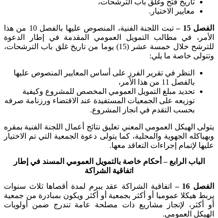
تاريخ فتح وغلق باب الترشحات،
معايير الاختيار
.
الفصل 15 –
تبت اللجنة الفنية، المنصوص عليها بالفصل 10 من هذا
الأمر، في مطالب التمويل العمومي المقدمة في إطار الدعوة
للترشح خلال خمسة عشر (15) يوما من تاريخ غلق باب الترشحات،
وتتولى خاصة ما يلي
:
النظر في تقرير الفرز على أساس المعايير المنصوص عليها
بالفصل 11 من هذا الأمر،
تحديد مبلغ التمويل العمومي المخصص للمشروع وكيفية
توزيعه على الجمعيات المستفيدة عند الاقتضاء ورزنامة صرفه
بحسب التقدم في انجاز المشروع
.
يتولى الهيكل العمومي المعني تعليق نتائج أعمال اللجنة الفنية بمقره
وبهياكله الجهوية والمحلية، كما يتولى دعوة الجمعية التي تم الاختيار
عليها لإتمام إجراءات التعاقد معها
.
الباب الرابع – أحكام خاصة بالتمويل العمومي المسند في إطار
اتفاقية الشراكة
الفصل 16 –
اتفاقية الشراكة عقد يبرم لمدة أقصاها ثلاث سنوات
يربط هيكلا عموميا أو أكثر بجمعية أو أكثر ويكون بمبادرة من جمعية
أو أكثر، لإنجاز مشاريع ذات مصلحة عامة تندرج ضمن أولويات
الهيكل العمومي
.