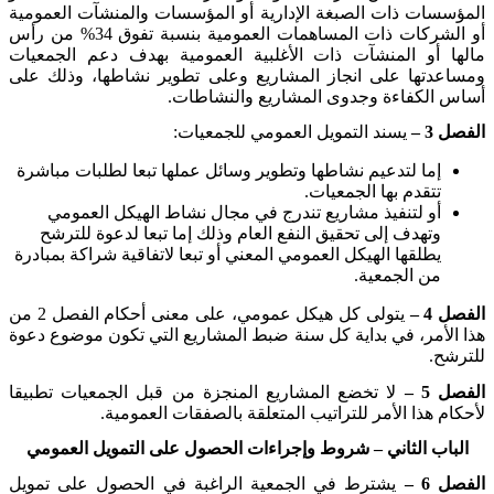
المؤسسات ذات الصبغة الإدارية أو المؤسسات والمنشآت العمومية
أو الشركات ذات المساهمات العمومية بنسبة تفوق 34% من رأس
مالها أو المنشآت ذات الأغلبية العمومية بهدف دعم الجمعيات
ومساعدتها على انجاز المشاريع وعلى تطوير نشاطها، وذلك على
أساس الكفاءة وجدوى المشاريع والنشاطات
.
الفصل 3 –
يسند التمويل العمومي للجمعيات:
إما لتدعيم نشاطها وتطوير وسائل عملها تبعا لطلبات مباشرة
تتقدم بها الجمعيات
.
أو لتنفيذ مشاريع تندرج في مجال نشاط الهيكل العمومي
وتهدف إلى تحقيق النفع العام وذلك إما تبعا لدعوة للترشح
يطلقها الهيكل العمومي المعني أو تبعا لاتفاقية شراكة بمبادرة
من الجمعية
.
الفصل 4 –
يتولى كل هيكل عمومي، على معنى أحكام الفصل 2 من
هذا الأمر، في بداية كل سنة ضبط المشاريع التي تكون موضوع دعوة
للترشح
.
الفصل 5 –
لا تخضع المشاريع المنجزة من قبل الجمعيات تطبيقا
لأحكام هذا الأمر للتراتيب المتعلقة بالصفقات العمومية
.
الباب الثاني – شروط وإجراءات الحصول على التمويل العمومي
الفصل 6 –
يشترط في الجمعية الراغبة في الحصول على تمويل