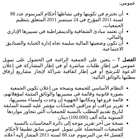
عمومي:
أن تحترم في تكوينها وفي نشاطها أحكام المرسوم عدد 88
لسنة 2011 المؤرخ في 24 سبتمبر 2011 المتعلق بتنظيم
الجمعيات،
أن تعتمد مبادئ الشفافية والديمقراطية في تسييرها الإداري
والمالي،
أن تكون وضعيتها المالية سليمة تجاه إدارة الجباية والصناديق
الاجتماعية
.
الفصل 7 –
يتعين على الجمعية الراغبة في الحصول على تمويل
عمومي في إطار طلبات مباشرة أو في إطار المشاركة في إعلان
الدعوة للترشح أو في إطار اتفاقية شراكة لإنجاز مشاريع إرفاق
مطلبها بالوثائق التالية
:
النظام الأساسي للجمعية ونسخة من إعلان تكوين الجمعية
بصورة قانونية وقائمة في مسيريها والوثائق المثبتة لمؤهلاتهم،
قائمة فروعها ومكاتبها الجهوية إن وجدت وأسماء مسيريها،
تقرير مراقب أو مراقبي الحسابات مؤشر عليه للسنة السابقة
لتاريخ تقديم المطلب بالنسبة للجمعيات التي تتجاوز مواردها
السنوية مائة ألف (100.000) دينار،
نسخة من آخر تقرير موجه إلى دائرة المحاسبات بالنسبة
للجمعيات المتحصلة على تمويل عمومي سابق تطبيقا لأحكام
الفصل 44 من المرسوم عدد 88 لسنة 2011 المشار إليه أعلاه،