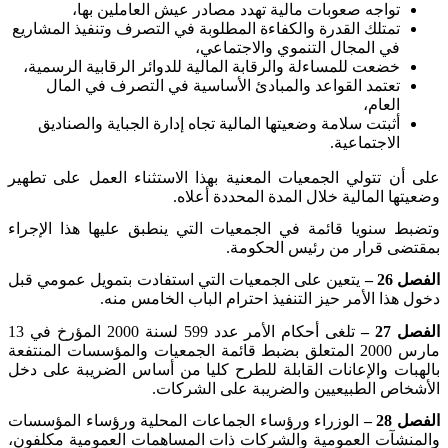
تواجه صعوبات مالية تهدد مصادر عيش العاملين بها،
تمتلك القدرة والكفاءة المطلوبة في التصرف وتنفيذ المشاريع
في المجال التنموي والاجتماعي،
خضعت للمساءلة والرقابة المالية للدوائر الرقابية الرسمية،
تعتمد القواعد والمبادئ الأساسية في التصرف في المال
العام،
أثبتت سلامة وضعيتها المالية تجاه إدارة الجباية والصناديق
الاجتماعية
.
على أن تتولي الجمعيات المعنية بهذا الاستثناء العمل على تطهير
وضعيتها المالية خلال المدة المحددة أعلاه
.
وتضبط سنويا قائمة في الجمعيات التي ينطبق عليها هذا الإجراء
بمقتضى قرار من رئيس الحكومة
.
الفصل 26 –
يتعين على الجمعيات التي استفادت بتمويل عمومي قبل
دخول هذا الأمر حيز التنفيذ احترام الباب الخامس منه
.
الفصل 27 –
تلغى أحكام الأمر عدد 599 لسنة 2000 المؤرخ في 13
مارس 2000 المتعلق بضبط قائمة الجمعيات والمؤسسات المنتفعة
بالهبات والإعانات القابلة للطرح كليا من أساس الضريبة على دخل
الأشخاص الطبيعيين والضريبة على الشركات
.
الفصل 28 –
الوزراء ورؤساء الجماعات المحلية ورؤساء المؤسسات
والمنشآت العمومية والشركات ذات المساهمات العمومية مكلفون،