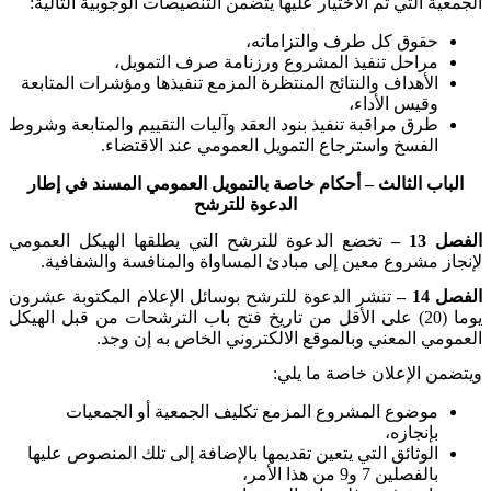
الجمعية التي تم الاختيار عليها يتضمن التنصيصات الوجوبية التالية
:
حقوق كل طرف والتزاماته،
مراحل تنفيذ المشروع ورزنامة صرف التمويل،
الأهداف والنتائج المنتظرة المزمع تنفيذها ومؤشرات المتابعة
وقيس الأداء،
طرق مراقبة تنفيذ بنود العقد وآليات التقييم والمتابعة وشروط
الفسخ واسترجاع التمويل العمومي عند الاقتضاء
.
الباب الثالث – أحكام خاصة بالتمويل العمومي المسند في إطار
الدعوة للترشح
الفصل 13 –
تخضع الدعوة للترشح التي يطلقها الهيكل العمومي
لإنجاز مشروع معين إلى مبادئ المساواة والمنافسة والشفافية
.
الفصل 14 –
تنشر الدعوة للترشح بوسائل الإعلام المكتوبة عشرون
يوما (20) على الأقل من تاريخ فتح باب الترشحات من قبل الهيكل
العمومي المعني وبالموقع الالكتروني الخاص به إن وجد
.
ويتضمن الإعلان خاصة ما يلي:
موضوع المشروع المزمع تكليف الجمعية أو الجمعيات
بإنجازه،
الوثائق التي يتعين تقديمها بالإضافة إلى تلك المنصوص عليها
بالفصلين 7 و9 من هذا الأمر،