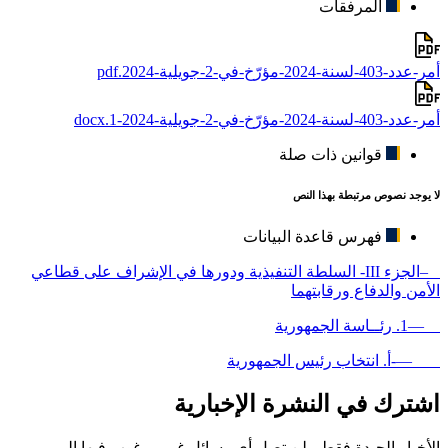
المرفقات
أمر-عدد-403-لسنة-2024-مؤرّخ-في-2-جويلية-2024.pdf
أمر-عدد-403-لسنة-2024-مؤرّخ-في-2-جويلية-2024-1.docx
قوانين ذات صلة
لا يوجد نصوص مرتبطة بهذا النص
فهرس قاعدة البيانات
–الجزء III- السلطة التنفيذية ودورها في الإشراف على قطاعي
الأمن والدفاع ورقابتهما
—1. رئــاسة الجمهورية
—-أ. انتخاب رئيس الجمهورية
اشترك في النشرة الإخبارية
الأخبار الجيدة فقط ، لن تصل أي رسائل غير مرغوب فيها إلى