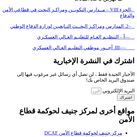
-الجزء VIII – مــدارس التكويــن ومراكـز البحث في قطاعي الأمن
والدفاع
–2. المدارس ومراكـز البحــث التـابعيـن لوزارة الدفاع الوطني
—أ – التنظيـم العـام للتعليـم العـالي العسكـري
—-III. أجــور موظفي التعليـم العـالي العسكري
اشترك في النشرة الإخبارية
الأخبار الجيدة فقط ، لن تصل أي رسائل غير مرغوب فيها إلى
صندوق البريد الخاص بك!
البريد الإلكتروني
اشتراك
مواقع أخرى لمركز جنيف لحوكمة قطاع
الأمن
مركز جنيف لحوكمة قطاع الأمن DCAF