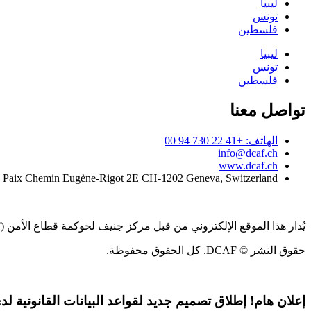
ليبيا
تونس
فلسطين
ليبيا
تونس
فلسطين
تواصل معنا
الهاتف: +41 22 730 94 00
info@dcaf.ch
www.dcaf.ch
a Paix Chemin Eugène-Rigot 2E CH-1202 Geneva, Switzerland
يُدار هذا الموقع الإلكتروني من قبل مركز جنيف لحوكمة قطاع الأمن (DCAF)
حقوق النشر © DCAF. كل الحقوق محفوظة.
إعلان هام!
إطلاق تصميم جديد لقواعد البيانات القانونية لدى CAF