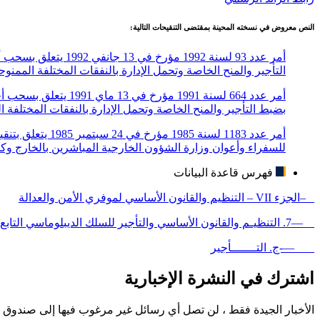
النص معروض في نسخته المحينة بمقتضى التنقيحات التالية:
التأجير والمنح الخاصة وتحمل الإدارة بالنفقات المختلفة الممنو
بضبط التأجير والمنح الخاصة وتحمل الإدارة بالنفقات المختلفة ا
للسفراء وأعوان وزارة الشؤون الخارجية المباشرين بالخارج وكذ
فهرس قاعدة البيانات
–الجزء VII – التنظيم والقانون الأساسي لموفري الأمن والعدالة
—7. التنظيـم والقانون الأساسي والتأجير للسلك الديبلوماسي التابع لوزارة الخارجية
—-ج. التـــــــأجير
اشترك في النشرة الإخبارية
الأخبار الجيدة فقط ، لن تصل أي رسائل غير مرغوب فيها إلى صندوق ا