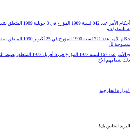
حة للسفراء و
لممنوحة لل
أمر عدد 1183 لسنة 1985 مؤرخ في 24 سبتمبر
لك بنظامهم الاج
لبريد الخاص بك!