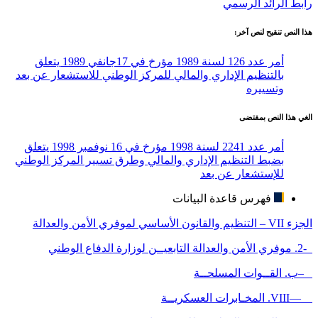
رابط الرائد الرسمي
هذا النص تنقيح لنص آخر:
أمر عدد 126 لسنة 1989 مؤرخ في 17جانفي 1989 يتعلق
بالتنظيم الإداري والمالي للمركز الوطني للاستشعار عن بعد
وتسييره
الغي هذا النص بمقتضى
أمر عدد 2241 لسنة 1998 مؤرخ في 16 نوفمبر 1998 يتعلق
بضبط التنظيم الإداري والمالي وطرق تسيير المركز الوطني
للإستشعار عن بعد
فهرس قاعدة البيانات
الجزء VII – التنظيم والقانون الأساسي لموفري الأمن والعدالة
-2. موفري الأمن والعدالة التابعيــن لوزارة الدفاع الوطني
–ب. القــوات المسلحــة
—VIII. المخـابرات العسكريــة