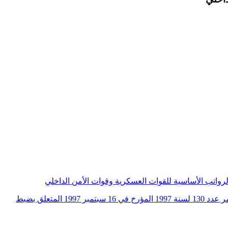
أمر عدد 147 لسنة 1997 مؤرخ في 10 نوفمبر 1997 يتعلق بالغرامات التعويضية الممنوحة للعسكريين وقوات الأمن الداخلي المحدثة بالأمر عدد 130 لسنة 1997 المؤرخ في 16 سبتمبر 1997 المتعلق بضبط