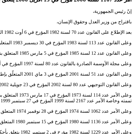
إنّ رئيس الجمهورية،
باقتراح من وزير العدل وحقوق الإنسان،
بعد الإطلاع على القانون عدد 70 لسنة 1982 المؤرخ في 6 أوت 1982 المتعلق بضبط القانون الأساسي العام لقوات الأمن الداخلي كما تم تنقيحه وإتمامه بالقانون عـدد 58 لسنـة 2000 المؤرخ في 13 جوان 2000.
وعلى القانون عدد 113 لسنة 1983 المؤرخ في 30 ديسمبر 1983 المتعلق بقانون المالية لتصرف سنة 1984 وخاصة الفصل 76 منه المتعلق بإحداث مدرسة الأركان،
وعلى القانون عدد 12 لسنة 1985 المؤرخ في 5 مارس 1985 المتعلق بنظام الجرايات المدنيّة والعسكريّة للتقاعد وللباقين على قيد الحياة في القطاع العمومي وعلى جميع النصوص التي نقحته أو تممته،
وعلى مجلة الأوسمة الصادرة بالقانون عدد 80 لسنة 1997 المؤرخ في أول ديسمبر 1997، مثلما تم تنقيحها بالقانون عدد 31 لسنة 1998 المؤرخ في 11 ماي 1998،
وعلى القانون عدد 51 لسنة 2001 المؤرخ في 3 ماي 2001 المتعلّق بإطارات وأعوان السجون والإصلاح.
وعلى القانون التوجيهي عدد 80 لسنة 2002 المؤرخ في 23 جويلية 2002 المتعلق بالتربية والتعليم المدرسي.
وعلى الأمر عد
تممته وخاصة الأمر عدد 2167 لسنة 1999 المؤرخ في 27 سبتمبر 1999 والأمر عدد 2493 لسنة 1999 المؤرخ في 8 نوفمبر 1999.
وعلى الأمر عدد 1062 لسنة 1974 المؤرخ في 28 نوفمبر 1974 المتعلق بضبط مشمولات وزارة العدل وحقوق الإنسان.
وعلى الأمر عدد 1136 لسنة 1980 المؤرخ في 15 سبتمبر 1980 المتعلق بإحداث رتبة أستاذ أوّل للتّعليم الثانوي كما تمّ تنقيحـه بالأمر عدد 2496 لسنة 1999 المؤرخ في 8 نوفمبر 1999.
وعلى الأمر عدد 1229 لسنة 1982 مؤرخ في 2 سبتمبر 1982 يتعلق بأحكام استثنائية خاصة بالمشاركة في مناظرات الانتداب الخارجية والمتمم بالأمر عدد 1551 لسنة 1992 المؤرخ في 28 أوت 1992.