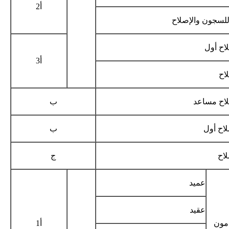
أ2
لسجون والإصلاح
اح أول
أ3
اح
اح مساعد
ب
اح أول
ب
اح
ج
عميد
عقيد
مون
أ1