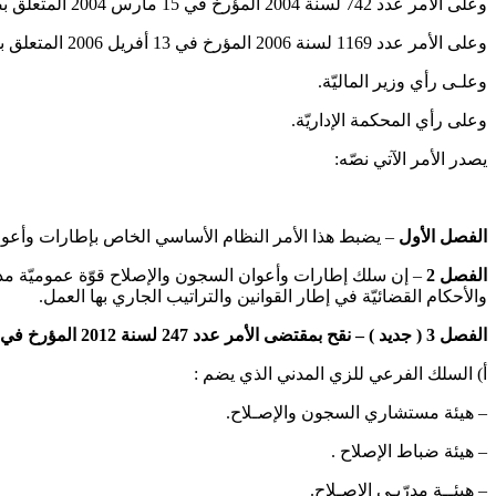
وعلى الأمر عدد 742 لسنة 2004 المؤرخ في 15 مارس 2004 المتعلق بضبط شروط تفويض وزير العدل وحقوق الإنسان لسلطته وإمضائه في المادة التأديبية.
وعلى الأمر عدد 1169 لسنة 2006 المؤرخ في 13 أفريل 2006 المتعلق بمراحل تكوين أعوان قوات الأمن الداخلي التابعة لوزارة العدل وحقوق الإنسان.
وعلـى رأي وزير الماليّة.
وعلى رأي المحكمة الإداريّة.
يصدر الأمر الآتي نصّه:
الفصل الأول
– يضبط هذا الأمر النظام الأساسي الخاص بإطارات وأعوا
الفصل
2
– إن سلك إطارات وأعوان السجون والإصلاح قوّة عموميّة مدن
والأحكام القضائيّة في إطار القوانين والتراتيب الجاري بها العمل.
الفصل 3 ( جديد ) – نقح بمقتضى الأمر عدد 247 لسنة 2012 المؤرخ في 5 ماي 2012 –
أ‌) السلك الفرعي للزي المدني الذي يضم :
– هيئة مستشاري السجون والإصـلاح.
– هيئة ضباط الإصلاح .
– هيئــة مدرّبـي الإصـلاح.