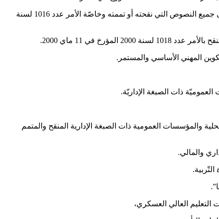
وعلى الأمر عدد 753 لسنة 1984 المؤرخ في 30 أفريل 1984 المتعلق بضبط النظام الأساسي الخاص لإطارات وأعوان السجون والإصلاح ، وعلى جميع النصوص التي نقحته أو تممته وخاصّة الأمر عدد 1016 لسنة
 الدولة والجماعات المحلية والمؤسسات العمومية ذات الصبغة الإدارية المنقح والمتمم