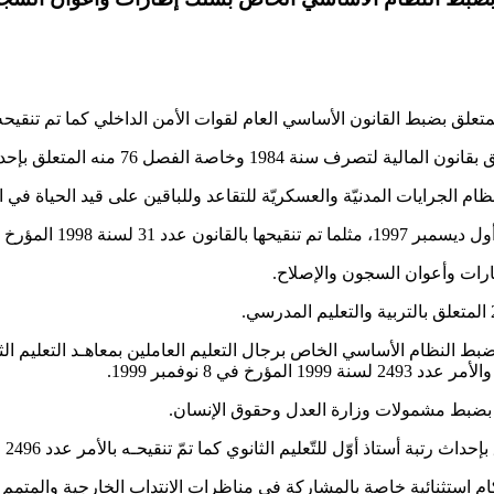
د 114 لسنة 1973 المؤرخ في 17 مارس 1973 المتعلق بضبط النظام الأساسي الخاص برجال التعليم العا