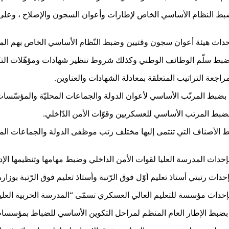
 لسنة 1999 المؤرخ في 4 جانفي 1999 المتعلق بضبط الأصناف التي تنتمى إليها مختلف رتب موظفى