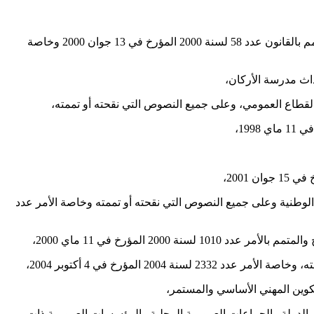
بعد الاطلاع على القانون عدد 70 لسنة 1982 المؤرخ في 6 أوت 1982 المتعلق بضبط القانون الأساسي العام لقوات الأمن الداخلي المنقح والمتمم بالقانون عدد 58 لسنة 2000 المؤرخ في 13 جوان 2000 وخاصة
 الأمن الوطني والشرطة الوطنية وعلى جميع النصوص التي نقحته أو تممته وخاصة الأمر عدد
منحة الإنتاج لفائدة أعوان الدولة والجماعات العمومية المحلية والمؤسسات العمومية ذات