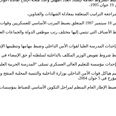
 لسنة 1999 المؤرخ في 4 جانفي 1999 المتعلق بضبط الأصناف التي تنتمي إليها مختلف رتب موظفي