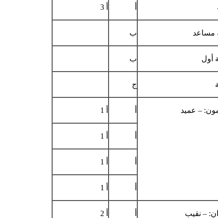
أ
أ 3
مساعد
ب
أول
ب
ج
ون: – عميد
أ
أ 1
أ
أ 1
أ
أ 1
أ
أ 1
ن: – نقيب
أ
أ 2