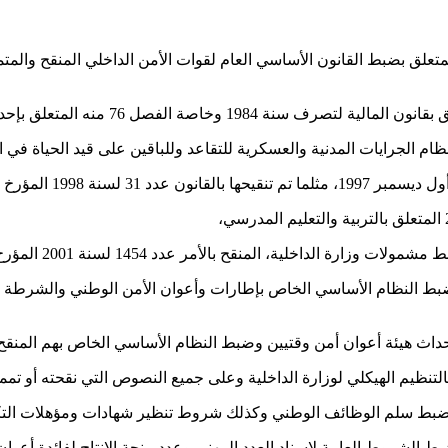
 748 لسنة 1984 المؤرخ في 30 أفريل 1984 المتعلق بضبط النظام الأساسي الخاص بإطارات وأعوان
1706 لسنة 1994 المؤرخ في 15 أوت 1994 المتعلق بضبط الشروط العامة لإسناد العدد المهني وعدد 