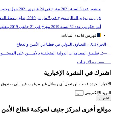
منشور عدد 3 لسنة 2021 مؤرخ في 24 فيفري 2021 حول وجوب طلب مضمون من السجل الوطني للمؤسسات في كل المعاملات مع المتعاملين الاقتصاديين
قرار من وزير المالية مؤرخ في 5 مارس 2019 يتعلق بضبط المعلومات التي تقدمها مصالح الجباية للسجل الوطني للمؤسسات وطرق تقديمها
أمر حكومي عدد 52 لسنة 2019 مؤرخ في 21 جانفي 2019 يتعلق بضبط التنظيم الإداري والمالي للمركز الوطني لسجل المؤسسات
فهرس قاعدة البيانات
–الجزء XII – التعـاون الدولي في قطـاعي الأمـن والدفاع
—2. تطبيـق المعـاهدات الدولية المتعلقـة بالأمــــن على المستـــوى الوطني
—-ب – الإرهـاب
اشترك في النشرة الإخبارية
الأخبار الجيدة فقط ، لن تصل أي رسائل غير مرغوب فيها إلى صندوق ا
البريد الإلكتروني
اشتراك
مواقع أخرى لمركز جنيف لحوكمة قطاع الأمن