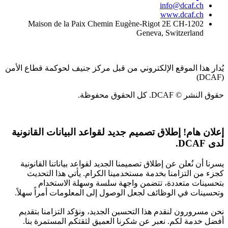
info@dcaf.ch
www.dcaf.ch
Maison de la Paix Chemin Eugène-Rigot 2E CH-1202
Geneva, Switzerland
يُدار هذا الموقع الإلكتروني من قبل مركز جنيف لحوكمة قطاع الأمن
(DCAF)
حقوق النشر © DCAF. كل الحقوق محفوظة.
إعلان هام!
إطلاق تصميم جديد لقواعد البيانات القانونية
لدى DCAF.
يسرنا أن نُعلن عن إطلاق تصميمنا الجديد لقواعد بياناتنا القانونية
كجزء من التزامنا بخدمة مستخدمينا الكرام. يأتي هذا التحديث
بتحسينات متعددة، تتضمن واجهة سلسة وسهلة الاستخدام
وتحسينات في الوظائف لجعل الوصول إلى المعلومات أمراً سهلاً.
نحن مسرورون لنقدم هذا التحسين الجديد، ونؤكد التزامنا بتقديم
أفضل خدمة لكم. نعبر عن شكرنا العميق لثقتكم المستمرة بنا.