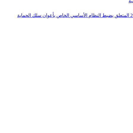
أمر حكومي عدد 9 لسنة 2021 مؤرخ في 18 أفريل 2021 يتعلق بتنقيح وإتمام الأمر عدد 1164 لسنة 2006 المؤرخ في 13 أفريل 2006 المتعلق بضبط النظام الأساسي الخاص بأعوان سلك الحماية