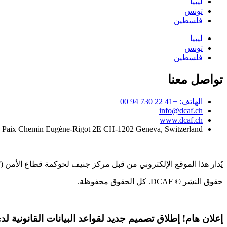
ليبيا
تونس
فلسطين
ليبيا
تونس
فلسطين
تواصل معنا
الهاتف: +41 22 730 94 00
info@dcaf.ch
www.dcaf.ch
a Paix Chemin Eugène-Rigot 2E CH-1202 Geneva, Switzerland
يُدار هذا الموقع الإلكتروني من قبل مركز جنيف لحوكمة قطاع الأمن (DCAF)
حقوق النشر © DCAF. كل الحقوق محفوظة.
إعلان هام!
إطلاق تصميم جديد لقواعد البيانات القانونية لدى CAF