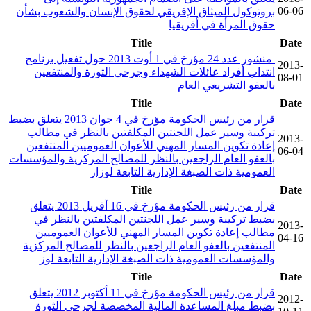
06-06
بروتوكول الميثاق الإفريقي لحقوق الإنسان والشعوب بشأن
حقوق المرأة في أفريقيا
Title
Date
‏ منشور عدد 24 مؤرخ في 1 أوت 2013 حول تفعيل برنامج
2013-
انتداب أفراد عائلات الشهداء وجرحى الثورة والمنتفعين
08-01
بالعفو التشريعي العام
Title
Date
قرار من رئيس الحكومة مؤرخ في 4 جوان 2013 يتعلق بضبط
تركيبة وسير عمل اللجنتين المكلفتين بالنظر في مطالب
2013-
إعادة تكوين المسار المهني للأعوان العموميين المنتفعين
06-04
بالعفو العام الراجعين بالنظر للمصالح المركزية والمؤسسات
العمومية ذات الصبغة الإدارية التابعة لوزار
Title
Date
قرار من رئيس الحكومة مؤرخ في 16 أفريل 2013 يتعلق
بضبط تركيبة وسير عمل اللجنتين المكلفتين بالنظر في
2013-
مطالب إعادة تكوين المسار المهني للأعوان العموميين
04-16
المنتفعين بالعفو العام الراجعين بالنظر للمصالح المركزية
والمؤسسات العمومية ذات الصبغة الإدارية التابعة لوز
Title
Date
قرار من رئيس الحكومة مؤرخ في 11 أكتوبر 2012 يتعلق
2012-
بضبط مبلغ المساعدة المالية المخصصة لجرحى الثورة