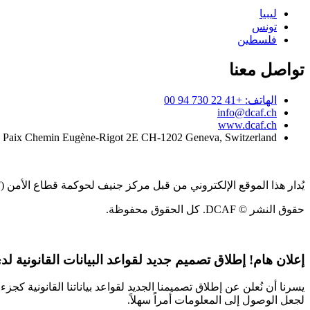
ليبيا
تونس
فلسطين
تواصل معنا
الهاتف: +41 22 730 94 00
info@dcaf.ch
www.dcaf.ch
a Paix Chemin Eugène-Rigot 2E CH-1202 Geneva, Switzerland
يُدار هذا الموقع الإلكتروني من قبل مركز جنيف لحوكمة قطاع الأمن (DCAF)
حقوق النشر © DCAF. كل الحقوق محفوظة.
إعلان هام!
إطلاق تصميم جديد لقواعد البيانات القانونية لدى CAF
يسرنا أن نُعلن عن إطلاق تصميمنا الجديد لقواعد بياناتنا القانونية 
لجعل الوصول إلى المعلومات أمراً سهلاً.