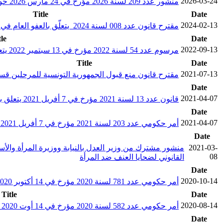
2026-03-24
منشور عدد 209 لسنة 2026 مؤرخ في 24 مارس 2026 حول تسليم شهادات الجنسية
Title
Date
2024-02-13
مقترح قانون عدد 008 لسنة 2024 يتعلّق بالعفو العام في جريمة إصدار شيك بدون رصيد
tle
Date
2022-09-13
مرسوم عدد 54 لسنة 2022 مؤرخ في 13 سبتمبر 2022 يتعلق بمكافحة الجرائم المتصلة بأنظمة المعلومات والاتصال
Title
Date
2021-07-13
مقترح قانون منع قبول الجمهورية التونسية للمرحلين قسر
Date
2021-04-07
قانون عدد 13 لسنة 2021 مؤرخ في 7 أفريل 2021 يتعلق بسن أحكام استثنائية خاصة بتعليق الآجال أمام المحاكم خلال الفترة الممتدة من 23 نوفمبر 2020 إلى 31 جانفي 2021
Date
2021-04-07
أمر حكومي عدد 203 لسنة 2021 مؤرخ في 7 أفريل 2021 يتعلق بكيفية إحداث اللجنة الوطنية لمناهضة التمييز العنصري وضبط مشمولاتها وتنظيمها، وطرق تسييرها، وإجراءات عملها، وتركيبتها.
Date
2021-03-
08
القانوني لضحايا العنف ضد المرأة
Date
2020-10-14
أمر حكومي عدد 781 لسنة 2020 مؤرخ في 14 أكتوبر 2020 يتعلق بضبط إجراءات خاصة بالتوقي والتقصي والحد من انتشار فيروس سارس كوف – 2
Title
Date
2020-08-14
أمر حكومي عدد 582 لسنة 2020 مؤرخ في 14 أوت 2020 يتعلق بمراكز التعهد بالنساء والأطفال ضحايا العنف
Date