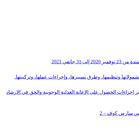
دل بالنيابة ووزيرة المرأة والأسرة وكبار السن عدد 183 لسنة 2021 مؤرخ في 8 مارس 2021 حول تيسير إجراءات الحصول على الإعانة العدلية الوجوبية والحق في الإرشاد