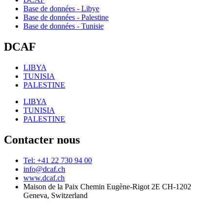
Base de données - Libye
Base de données - Palestine
Base de données - Tunisie
DCAF
LIBYA
TUNISIA
PALESTINE
LIBYA
TUNISIA
PALESTINE
Contacter nous
Tel: +41 22 730 94 00
info@dcaf.ch
www.dcaf.ch
Maison de la Paix Chemin Eugène-Rigot 2E CH-1202
Geneva, Switzerland