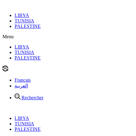
Aller
au
LIBYA
contenu
TUNISIA
PALESTINE
Menu
LIBYA
TUNISIA
PALESTINE
Français
العربية
Rechercher
LIBYA
TUNISIA
PALESTINE