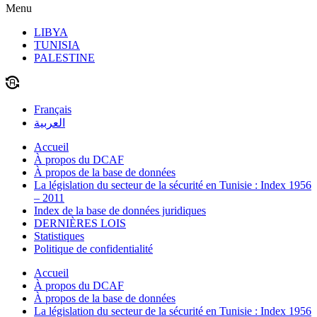
Menu
LIBYA
TUNISIA
PALESTINE
Français
العربية
Accueil
À propos du DCAF
À propos de la base de données
La législation du secteur de la sécurité en Tunisie : Index 1956
– 2011
Index de la base de données juridiques
DERNIÈRES LOIS
Statistiques
Politique de confidentialité
Accueil
À propos du DCAF
À propos de la base de données
La législation du secteur de la sécurité en Tunisie : Index 1956