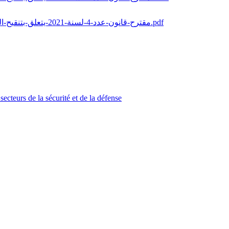
مقترح-قانون-عدد-4-لسنة-2021-يتعلق-بتنقيح-القانون-52-لسنة-1992-المؤرخ-في-18-ماي-1992-المتعلّق-بالمخدرات-1.pdf
secteurs de la sécurité et de la défense