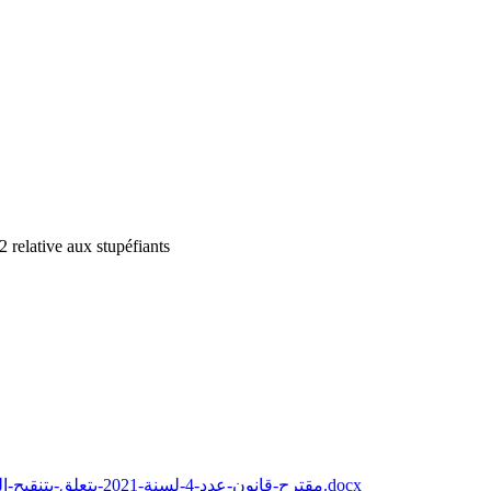
 relative aux stupéfiants
مقترح-قانون-عدد-4-لسنة-2021-يتعلق-بتنقيح-القانون-52-لسنة-1992-المؤرخ-في-18-ماي-1992-المتعلّق-بالمخدرات-1.docx