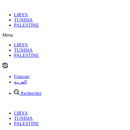
Aller
au
LIBYA
contenu
TUNISIA
PALESTINE
Menu
LIBYA
TUNISIA
PALESTINE
Français
العربية
Rechercher
LIBYA
TUNISIA
PALESTINE