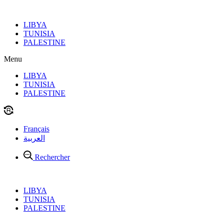
Aller
au
LIBYA
contenu
TUNISIA
PALESTINE
Menu
LIBYA
TUNISIA
PALESTINE
Français
العربية
Rechercher
LIBYA
TUNISIA
PALESTINE