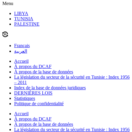
Menu
LIBYA
TUNISIA
PALESTINE
Français
العربية
Accueil
À propos du DCAF
À propos de la base de données
La législation du secteur de la sécurité en Tunisie : Index 1956
– 2011
Index de la base de données juridiques
DERNIÈRES LOIS
Statistiques
Politique de confidentialité
Accueil
À propos du DCAF
À propos de la base de données
La législation du secteur de la sécurité en Tunisie : Index 1956