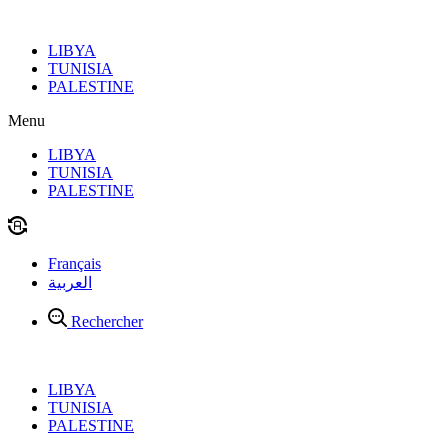
Aller
au
LIBYA
contenu
TUNISIA
PALESTINE
Menu
LIBYA
TUNISIA
PALESTINE
Français
العربية
Rechercher
LIBYA
TUNISIA
PALESTINE