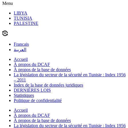
Menu
LIBYA
TUNISIA
PALESTINE
Français
العربية
Accueil
À propos du DCAF
À propos de la base de données
La législation du secteur de la sécurité en Tunisie : Index 1956
– 2011
Index de la base de données juridiques
DERNIÈRES LOIS
Statistiques
Politique de confidentialité
Accueil
À propos du DCAF
À propos de la base de données
La législation du secteur de la sécurité en Tunisie : Index 1956