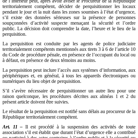
de l’Intérieur peut, après avoir aviser le Procureur de la République
territorialement compétent, décider de perquisitionner les locaux
pendant le jour et la nuit dans les zones soumises à l’état d’urgence,
s’il existe des données sérieuses sur la présence de personnes
soupçonnées d’activité suspecte menaçant la sécurité et l’ordre
public. La décision doit comprendre la date, l’heure et le lieu de la
perquisition.
La perquisition est conduite par les agents de police judiciaire
territorialement compétents mentionnés aux tirets 3 à 6 de l’article 10
du Code de procédure pénale, en présence de l’occupant du local ou
à défaut, en présence de deux témoins au moins.
La perquisition peut inclure l’accès aux systèmes d’information, aux
périphériques et, en général, à tous les appareils électroniques ou
numériques du lieu objet de perquisition.
S’il s’avère nécessaire de perquisitionner un autre lieu pour une
raison quelconque, les procédures décrites aux alinéas 1 et 2 du
présent article doivent être suivies.
Le résultat de la perquisition est notifié sans délais au procureur de la
République territorialement compétent.
Art. 11 –
Il est procédé à la suspension des activités de toute
association s’il est établit que durant l’état d’urgence elle a contribué
ou participé à des actes contraires à l’ordre public et à la sécurité ou