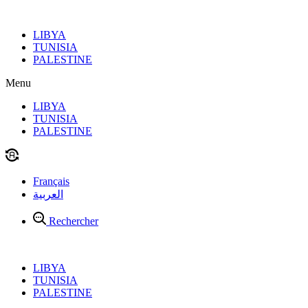
Aller
au
LIBYA
contenu
TUNISIA
PALESTINE
Menu
LIBYA
TUNISIA
PALESTINE
Français
العربية
Rechercher
LIBYA
TUNISIA
PALESTINE