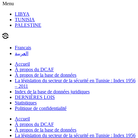
Menu
LIBYA
TUNISIA
PALESTINE
Français
العربية
Accueil
À propos du DCAF
À propos de la base de données
La législation du secteur de la sécurité en Tunisie : Index 1956
– 2011
Index de la base de données juridiques
DERNIÈRES LOIS
Statistiques
Politique de confidentialité
Accueil
À propos du DCAF
À propos de la base de données
La législation du secteur de la sécurité en Tunisie : Index 1956