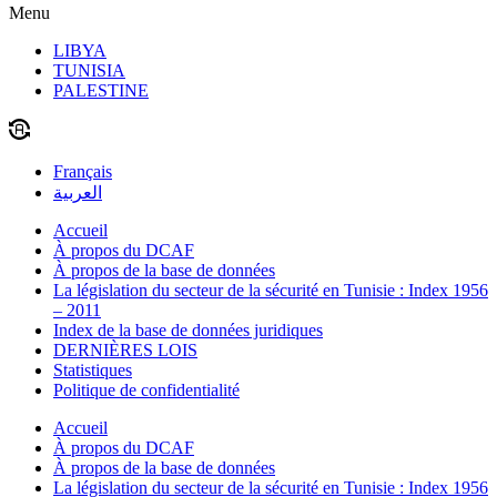
Menu
LIBYA
TUNISIA
PALESTINE
Français
العربية
Accueil
À propos du DCAF
À propos de la base de données
La législation du secteur de la sécurité en Tunisie : Index 1956
– 2011
Index de la base de données juridiques
DERNIÈRES LOIS
Statistiques
Politique de confidentialité
Accueil
À propos du DCAF
À propos de la base de données
La législation du secteur de la sécurité en Tunisie : Index 1956