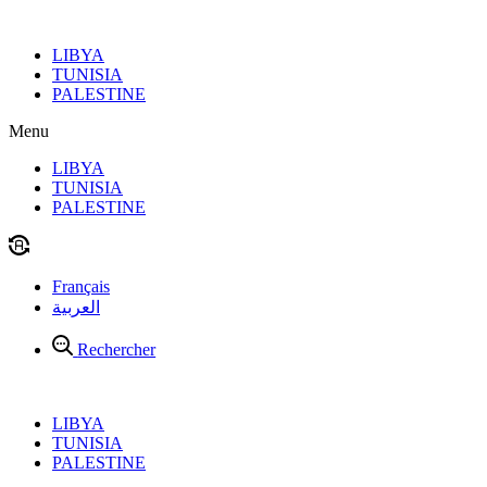
Aller
au
LIBYA
contenu
TUNISIA
PALESTINE
Menu
LIBYA
TUNISIA
PALESTINE
Français
العربية
Rechercher
LIBYA
TUNISIA
PALESTINE