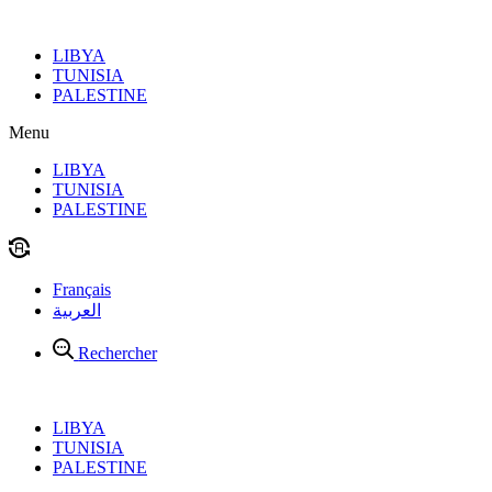
Aller
au
LIBYA
contenu
TUNISIA
PALESTINE
Menu
LIBYA
TUNISIA
PALESTINE
Français
العربية
Rechercher
LIBYA
TUNISIA
PALESTINE