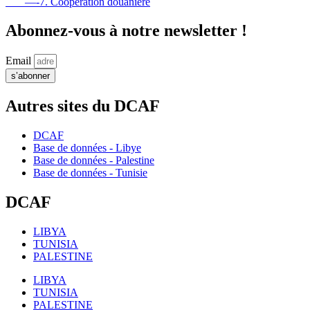
—-7. Coopération douanière
Abonnez-vous à notre newsletter !
Email
s’abonner
Autres sites du DCAF
DCAF
Base de données - Libye
Base de données - Palestine
Base de données - Tunisie
DCAF
LIBYA
TUNISIA
PALESTINE
LIBYA
TUNISIA
PALESTINE