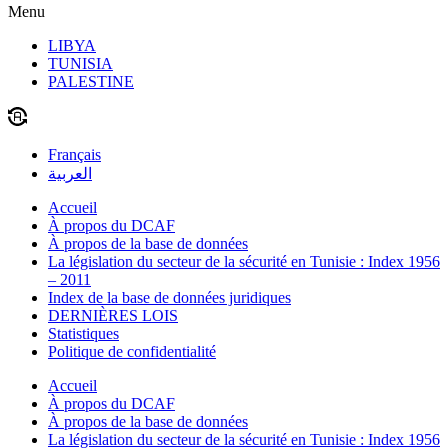
Menu
LIBYA
TUNISIA
PALESTINE
Français
العربية
Accueil
À propos du DCAF
À propos de la base de données
La législation du secteur de la sécurité en Tunisie : Index 1956
– 2011
Index de la base de données juridiques
DERNIÈRES LOIS
Statistiques
Politique de confidentialité
Accueil
À propos du DCAF
À propos de la base de données
La législation du secteur de la sécurité en Tunisie : Index 1956