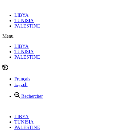
Aller
au
LIBYA
contenu
TUNISIA
PALESTINE
Menu
LIBYA
TUNISIA
PALESTINE
Français
العربية
Rechercher
LIBYA
TUNISIA
PALESTINE