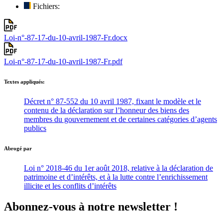
Fichiers:
Loi-n°-87-17-du-10-avril-1987-Fr.docx
Loi-n°-87-17-du-10-avril-1987-Fr.pdf
Textes appliqués:
Décret n° 87-552 du 10 avril 1987, fixant le modèle et le
contenu de la déclaration sur l’honneur des biens des
membres du gouvernement et de certaines catégories d’agents
publics
Abrogé par
Loi n° 2018-46 du 1er août 2018, relative à la déclaration de
patrimoine et d’intérêts, et à la lutte contre l’enrichissement
illicite et les conflits d’intérêts
Abonnez-vous à notre newsletter !