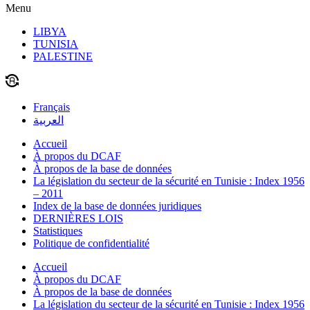
Menu
LIBYA
TUNISIA
PALESTINE
Français
العربية
Accueil
À propos du DCAF
À propos de la base de données
La législation du secteur de la sécurité en Tunisie : Index 1956
– 2011
Index de la base de données juridiques
DERNIÈRES LOIS
Statistiques
Politique de confidentialité
Accueil
À propos du DCAF
À propos de la base de données
La législation du secteur de la sécurité en Tunisie : Index 1956