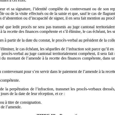
lités à cet effet.
teur et sa signature, l’identité complète du contrevenant ou de son re
e ou de la visite effectués ou de la saisie et que, sauf le cas de flagrant 
s d’abstention ou d’incapacité de signer, il en sera fait mention au procè
é que ledit procès ne sera pas transmis au juge cantonal territorialeme
la recette des finances compétente et s’il élimine, le cas échéant, les sé
à partir de la date du constat, le procès-verbal au président de la collec
liminer, le cas échéant, les séquelles de l’infraction soit parce qu’il e
u procès-verbal au juge cantonal territorialement compétent, il sera fa
i du montant de l’amende à la recette des finances compétente, dans un dé
u contrevenant pour s’en servir dans le paiement de l’amende à la recett
s compétente.
u de la perpétration de l’infraction, transmet les procès-verbaux dress
ours de la date de leur réception, et ce :
ou à titre de consignation.
 de l’amende.