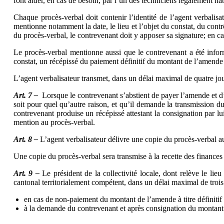
font aider, en cas de besoin, par l’un des techniciens légalement habi
Chaque procès-verbal doit contenir l’identité de l’agent verbalisa
mentionne notamment la date, le lieu et l’objet du constat, du contrôl
du procès-verbal, le contrevenant doit y apposer sa signature; en ca
Le procès-verbal mentionne aussi que le contrevenant a été inform
constat, un récépissé du paiement définitif du montant de l’amende à 
L’agent verbalisateur transmet, dans un délai maximal de quatre jours 
Art. 7 –
Lorsque le contrevenant s’abstient de payer l’amende et d’é
soit pour quel qu’autre raison, et qu’il demande la transmission d
contrevenant produise un récépissé attestant la consignation par lu
mention au procès-verbal.
Art. 8 –
L’agent verbalisateur délivre une copie du procès-verbal a
Une copie du procès-verbal sera transmise à la recette des finance
Art. 9 –
Le président de la collectivité locale, dont relève le lie
cantonal territorialement compétent, dans un délai maximal de trois j
en cas de non-paiement du montant de l’amende à titre définitif 
à la demande du contrevenant et après consignation du montant