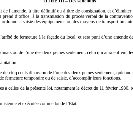
TITRE III – Des sanctions
 l’amende, à titre définitif ou à titre de consignation, et d’éliminer le
ion prend d’office, à la transmission du procès-verbal de la contraventi
ordonne la saisie des équipements ou des moyens de transport ou autres 
.
 l’arrêté de fermeture à la façade du local, et sera puni d’une amende d
nars ou de l’une des deux peines seulement, celui qui aura enfreint les
abitation.
e cinq cents dinars ou de l’une des deux peines seulement, quiconque a
e fermeture temporaire ou de saisie, d’accomplir leurs fonctions.
ires à celles de la présente loi, notamment le décret du 11 février 1930
unisienne et exécutée comme loi de l’Etat.