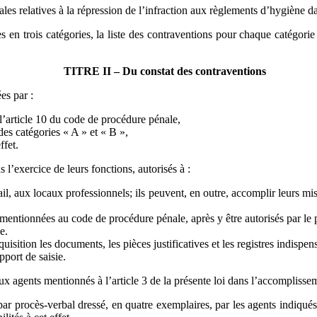
les relatives à la répression de l’infraction aux règlements d’hygiène dan
 en trois catégories, la liste des contraventions pour chaque catégorie
TITRE II – Du constat des contraventions
es par :
 l’article 10 du code de procédure pénale,
es catégories « A » et « B »,
ffet.
l’exercice de leurs fonctions, autorisés à :
ail, aux locaux professionnels; ils peuvent, en outre, accomplir leurs mi
entionnées au code de procédure pénale, après y être autorisés par le 
e.
quisition les documents, les pièces justificatives et les registres indispe
pport de saisie.
ux agents mentionnés à l’article 3 de la présente loi dans l’accomplissem
procès-verbal dressé, en quatre exemplaires, par les agents indiqués à l’