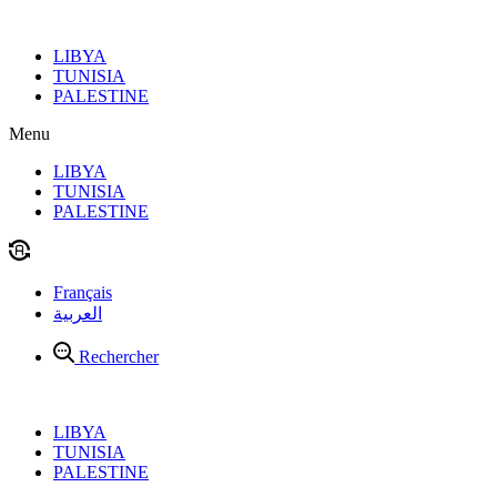
Aller
au
LIBYA
contenu
TUNISIA
PALESTINE
Menu
LIBYA
TUNISIA
PALESTINE
Français
العربية
Rechercher
LIBYA
TUNISIA
PALESTINE