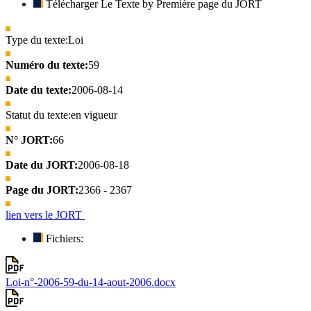
Télécharger Le Texte by Première page du JORT
Type du texte:
Loi
Numéro du texte:
59
Date du texte:
2006-08-14
Statut du texte:
en vigueur
N° JORT:
66
Date du JORT:
2006-08-18
Page du JORT:
2366 - 2367
lien vers le JORT
Fichiers:
Loi-n°-2006-59-du-14-aout-2006.docx