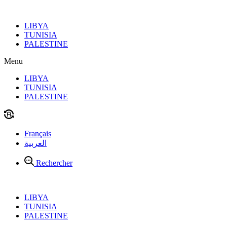
Aller
au
LIBYA
contenu
TUNISIA
PALESTINE
Menu
LIBYA
TUNISIA
PALESTINE
Français
العربية
Rechercher
LIBYA
TUNISIA
PALESTINE