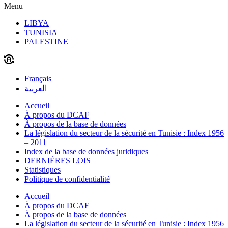
Menu
LIBYA
TUNISIA
PALESTINE
Français
العربية
Accueil
À propos du DCAF
À propos de la base de données
La législation du secteur de la sécurité en Tunisie : Index 1956
– 2011
Index de la base de données juridiques
DERNIÈRES LOIS
Statistiques
Politique de confidentialité
Accueil
À propos du DCAF
À propos de la base de données
La législation du secteur de la sécurité en Tunisie : Index 1956