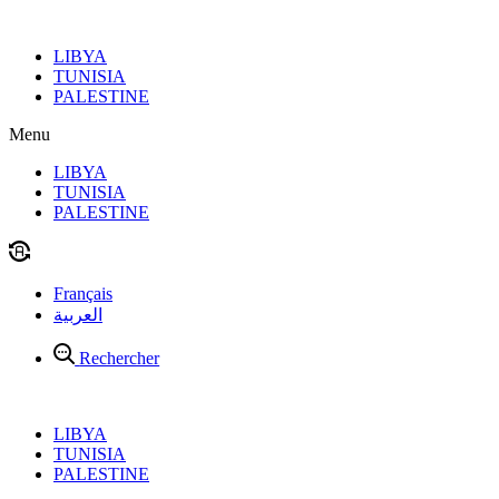
Aller
au
LIBYA
contenu
TUNISIA
PALESTINE
Menu
LIBYA
TUNISIA
PALESTINE
Français
العربية
Rechercher
LIBYA
TUNISIA
PALESTINE