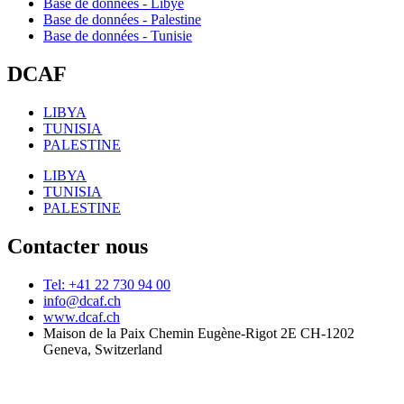
Base de données - Libye
Base de données - Palestine
Base de données - Tunisie
DCAF
LIBYA
TUNISIA
PALESTINE
LIBYA
TUNISIA
PALESTINE
Contacter nous
Tel: +41 22 730 94 00
info@dcaf.ch
www.dcaf.ch
Maison de la Paix Chemin Eugène-Rigot 2E CH-1202
Geneva, Switzerland