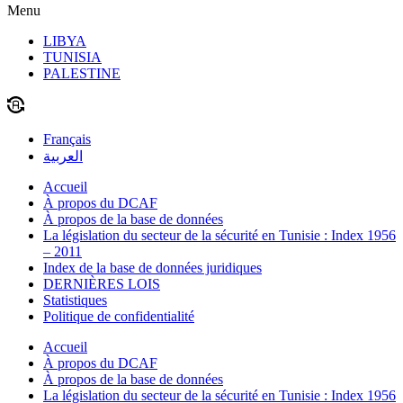
Menu
LIBYA
TUNISIA
PALESTINE
Français
العربية
Accueil
À propos du DCAF
À propos de la base de données
La législation du secteur de la sécurité en Tunisie : Index 1956
– 2011
Index de la base de données juridiques
DERNIÈRES LOIS
Statistiques
Politique de confidentialité
Accueil
À propos du DCAF
À propos de la base de données
La législation du secteur de la sécurité en Tunisie : Index 1956