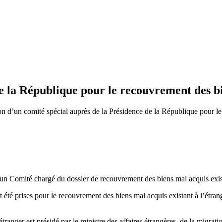
de la République pour le recouvrement des bi
ion d’un comité spécial auprès de la Présidence de la République pour le
 un Comité chargé du dossier de recouvrement des biens mal acquis exist
 été prises pour le recouvrement des biens mal acquis existant à l’étra
anger est présidé par le ministre des affaires étrangères, de la migrati