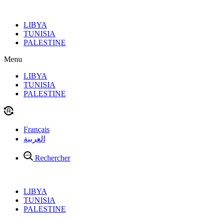
Aller
au
LIBYA
contenu
TUNISIA
PALESTINE
Menu
LIBYA
TUNISIA
PALESTINE
Français
العربية
Rechercher
LIBYA
TUNISIA
PALESTINE