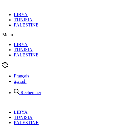
Aller
au
LIBYA
contenu
TUNISIA
PALESTINE
Menu
LIBYA
TUNISIA
PALESTINE
Français
العربية
Rechercher
LIBYA
TUNISIA
PALESTINE