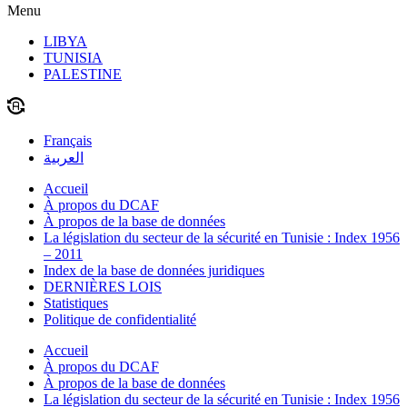
Menu
LIBYA
TUNISIA
PALESTINE
Français
العربية
Accueil
À propos du DCAF
À propos de la base de données
La législation du secteur de la sécurité en Tunisie : Index 1956
– 2011
Index de la base de données juridiques
DERNIÈRES LOIS
Statistiques
Politique de confidentialité
Accueil
À propos du DCAF
À propos de la base de données
La législation du secteur de la sécurité en Tunisie : Index 1956