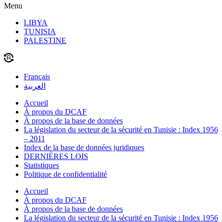
Menu
LIBYA
TUNISIA
PALESTINE
Français
العربية
Accueil
À propos du DCAF
À propos de la base de données
La législation du secteur de la sécurité en Tunisie : Index 1956
– 2011
Index de la base de données juridiques
DERNIÈRES LOIS
Statistiques
Politique de confidentialité
Accueil
À propos du DCAF
À propos de la base de données
La législation du secteur de la sécurité en Tunisie : Index 1956