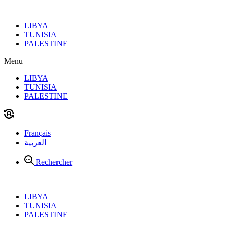
Aller
au
LIBYA
contenu
TUNISIA
PALESTINE
Menu
LIBYA
TUNISIA
PALESTINE
Français
العربية
Rechercher
LIBYA
TUNISIA
PALESTINE