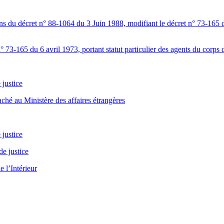
 du décret n° 88-1064 du 3 Juin 1988, modifiant le décret n° 73-165 du 
73-165 du 6 avril 1973, portant statut particulier des agents du corps d
 justice
hé au Ministère des affaires étrangères
 justice
de justice
 l’Intérieur