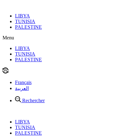
Aller
au
LIBYA
contenu
TUNISIA
PALESTINE
Menu
LIBYA
TUNISIA
PALESTINE
Français
العربية
Rechercher
LIBYA
TUNISIA
PALESTINE