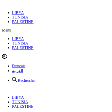
Aller
au
LIBYA
contenu
TUNISIA
PALESTINE
Menu
LIBYA
TUNISIA
PALESTINE
Français
العربية
Rechercher
LIBYA
TUNISIA
PALESTINE