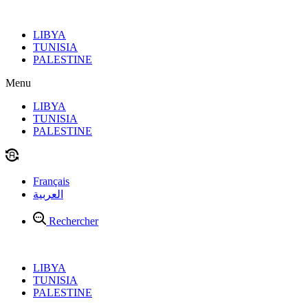
Aller
au
LIBYA
contenu
TUNISIA
PALESTINE
Menu
LIBYA
TUNISIA
PALESTINE
Français
العربية
Rechercher
LIBYA
TUNISIA
PALESTINE