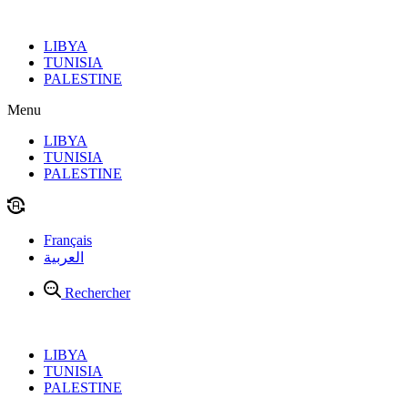
Aller
au
LIBYA
contenu
TUNISIA
PALESTINE
Menu
LIBYA
TUNISIA
PALESTINE
Français
العربية
Rechercher
LIBYA
TUNISIA
PALESTINE