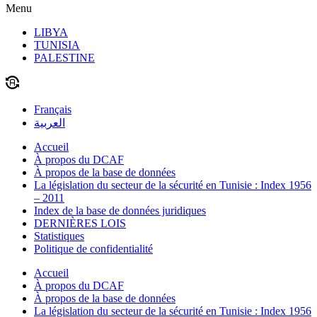
Menu
LIBYA
TUNISIA
PALESTINE
Français
العربية
Accueil
À propos du DCAF
À propos de la base de données
La législation du secteur de la sécurité en Tunisie : Index 1956
– 2011
Index de la base de données juridiques
DERNIÈRES LOIS
Statistiques
Politique de confidentialité
Accueil
À propos du DCAF
À propos de la base de données
La législation du secteur de la sécurité en Tunisie : Index 1956