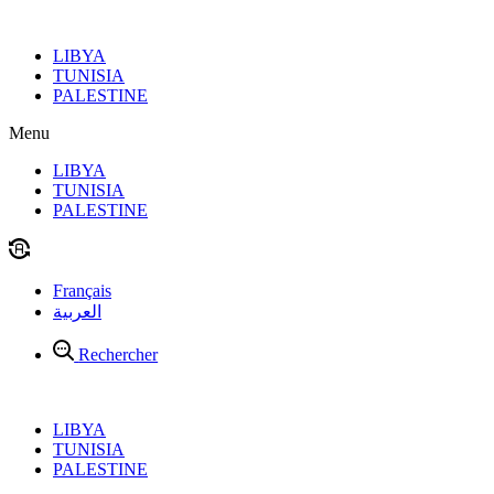
Aller
au
LIBYA
contenu
TUNISIA
PALESTINE
Menu
LIBYA
TUNISIA
PALESTINE
Français
العربية
Rechercher
LIBYA
TUNISIA
PALESTINE