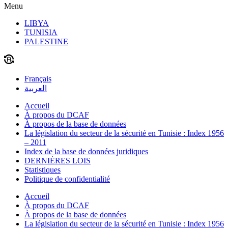
Menu
LIBYA
TUNISIA
PALESTINE
Français
العربية
Accueil
À propos du DCAF
À propos de la base de données
La législation du secteur de la sécurité en Tunisie : Index 1956
– 2011
Index de la base de données juridiques
DERNIÈRES LOIS
Statistiques
Politique de confidentialité
Accueil
À propos du DCAF
À propos de la base de données
La législation du secteur de la sécurité en Tunisie : Index 1956