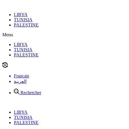
Aller
au
LIBYA
contenu
TUNISIA
PALESTINE
Menu
LIBYA
TUNISIA
PALESTINE
Français
العربية
Rechercher
LIBYA
TUNISIA
PALESTINE