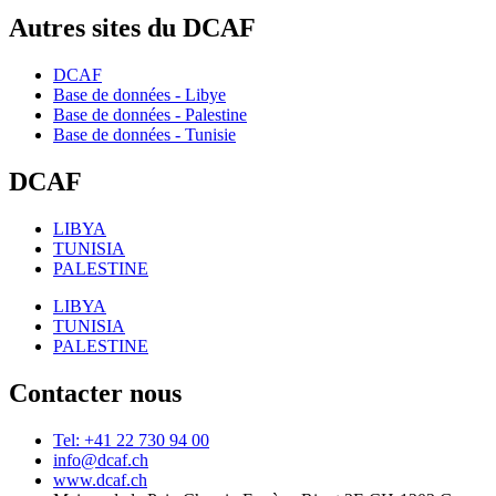
Autres sites du DCAF
DCAF
Base de données - Libye
Base de données - Palestine
Base de données - Tunisie
DCAF
LIBYA
TUNISIA
PALESTINE
LIBYA
TUNISIA
PALESTINE
Contacter nous
Tel: +41 22 730 94 00
info@dcaf.ch
www.dcaf.ch