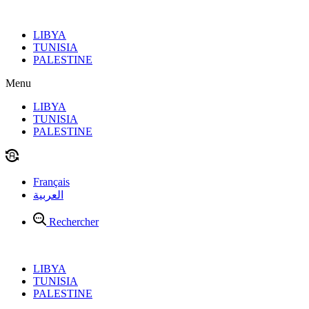
Aller
au
LIBYA
contenu
TUNISIA
PALESTINE
Menu
LIBYA
TUNISIA
PALESTINE
Français
العربية
Rechercher
LIBYA
TUNISIA
PALESTINE