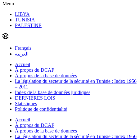
Menu
LIBYA
TUNISIA
PALESTINE
Français
العربية
Accueil
À propos du DCAF
À propos de la base de données
La législation du secteur de la sécurité en Tunisie : Index 1956
– 2011
Index de la base de données juridiques
DERNIÈRES LOIS
Statistiques
Politique de confidentialité
Accueil
À propos du DCAF
À propos de la base de données
La législation du secteur de la sécurité en Tunisie : Index 1956