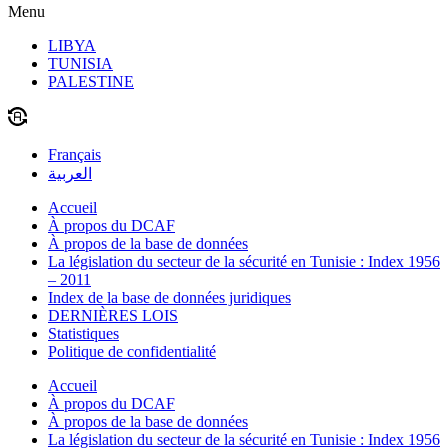
Menu
LIBYA
TUNISIA
PALESTINE
Français
العربية
Accueil
À propos du DCAF
À propos de la base de données
La législation du secteur de la sécurité en Tunisie : Index 1956
– 2011
Index de la base de données juridiques
DERNIÈRES LOIS
Statistiques
Politique de confidentialité
Accueil
À propos du DCAF
À propos de la base de données
La législation du secteur de la sécurité en Tunisie : Index 1956