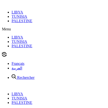
Aller
au
LIBYA
contenu
TUNISIA
PALESTINE
Menu
LIBYA
TUNISIA
PALESTINE
Français
العربية
Rechercher
LIBYA
TUNISIA
PALESTINE